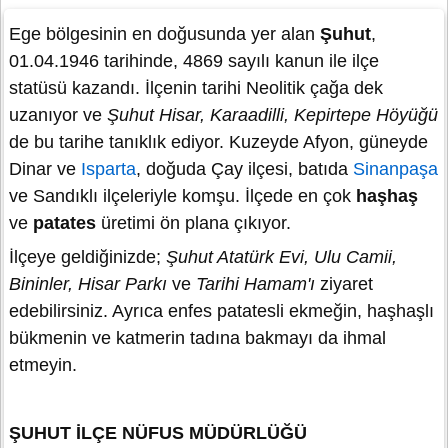
Ege bölgesinin en doğusunda yer alan
Şuhut
,
01.04.1946 tarihinde, 4869 sayılı kanun ile ilçe
statüsü kazandı. İlçenin tarihi Neolitik çağa dek
uzanıyor ve
Şuhut Hisar, Karaadilli, Kepirtepe Höyüğü
de bu tarihe tanıklık ediyor. Kuzeyde Afyon, güneyde
Dinar ve
Isparta
, doğuda Çay ilçesi, batıda
Sinanpaşa
ve Sandıklı ilçeleriyle komşu. İlçede en çok
haşhaş
ve
patates
üretimi ön plana çıkıyor.
İlçeye geldiğinizde;
Şuhut Atatürk Evi, Ulu Camii,
Bininler, Hisar Parkı
ve
Tarihi Hamam'ı
ziyaret
edebilirsiniz. Ayrıca enfes patatesli ekmeğin, haşhaşlı
bükmenin ve katmerin tadına bakmayı da ihmal
etmeyin.
ŞUHUT İLÇE NÜFUS MÜDÜRLÜĞÜ