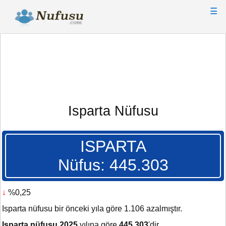
☰
Isparta Nüfusu
ISPARTA
Nüfus: 445.303
↓
%0,25
Isparta nüfusu bir önceki yıla göre 1.106 azalmıştır.
Isparta nüfusu 2025
yılına göre
445.303
'dir.