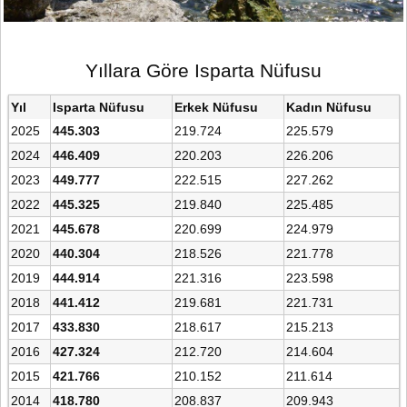
Yıllara Göre Isparta Nüfusu
Yıl
Isparta Nüfusu
Erkek Nüfusu
Kadın Nüfusu
2025
445.303
219.724
225.579
2024
446.409
220.203
226.206
2023
449.777
222.515
227.262
2022
445.325
219.840
225.485
2021
445.678
220.699
224.979
2020
440.304
218.526
221.778
2019
444.914
221.316
223.598
2018
441.412
219.681
221.731
2017
433.830
218.617
215.213
2016
427.324
212.720
214.604
2015
421.766
210.152
211.614
2014
418.780
208.837
209.943