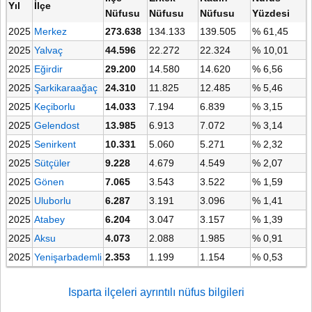
Yıl
İlçe
Nüfusu
Nüfusu
Nüfusu
Yüzdesi
2025
Merkez
273.638
134.133
139.505
% 61,45
2025
Yalvaç
44.596
22.272
22.324
% 10,01
2025
Eğirdir
29.200
14.580
14.620
% 6,56
2025
Şarkikaraağaç
24.310
11.825
12.485
% 5,46
2025
Keçiborlu
14.033
7.194
6.839
% 3,15
2025
Gelendost
13.985
6.913
7.072
% 3,14
2025
Senirkent
10.331
5.060
5.271
% 2,32
2025
Sütçüler
9.228
4.679
4.549
% 2,07
2025
Gönen
7.065
3.543
3.522
% 1,59
2025
Uluborlu
6.287
3.191
3.096
% 1,41
2025
Atabey
6.204
3.047
3.157
% 1,39
2025
Aksu
4.073
2.088
1.985
% 0,91
2025
Yenişarbademli
2.353
1.199
1.154
% 0,53
Isparta ilçeleri ayrıntılı nüfus bilgileri