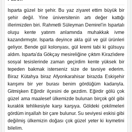
Isparta güzel bir şehir. Bu yaz ziyaret ettim büyük bir
şehir değil. Yine üniversitenin artı değer kattığı
illerimizden biri. Rahmetli Süleyman Demirel'in Ispartalı
oluşu kente yatırım anlamında muhakkak ivme
kazandırmıştır. Isparta deyince akla gül ve gül ürünleri
geliyor. Bende gül kolonyası, gül kremi tabi ki gülsuyu
aldım. Isparta'da Gökçay mesireliğine çıktım Kirazlıdere
sosyal tesislerinde zaman geçirdim kente yüksek bir
tepeden bakmak isterseniz size de tavsiye ederim.
Biraz Kütahya biraz Afyonkarahisar birazda Eskişehir
karışımı bir yer burası benim gördüğüm kadarıyla.
Gitmişken Eğirdir ilçesini de gezdim. Eğirdir gölü çok
güzel ama maalesef ülkemizde bulunan birçok göl gibi
kuraklık tehlikesiyle karşı karşıya. Göldeki çekilmeleri
gördüm inşallah bir çare bulunur. Su seviyesi eskisi gibi
değilmiş ülkemizin doğası çok güzel yeter ki kıymetini
bilelim.