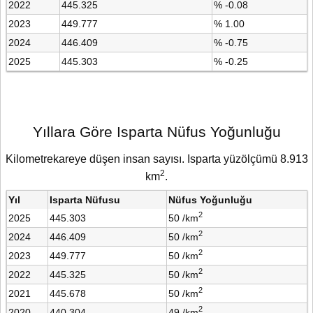
2022
445.325
% -0.08
2023
449.777
% 1.00
2024
446.409
% -0.75
2025
445.303
% -0.25
Yıllara Göre Isparta Nüfus Yoğunluğu
Kilometrekareye düşen insan sayısı. Isparta yüzölçümü 8.913
2
km
.
Yıl
Isparta Nüfusu
Nüfus Yoğunluğu
2
2025
445.303
50 /km
2
2024
446.409
50 /km
2
2023
449.777
50 /km
2
2022
445.325
50 /km
2
2021
445.678
50 /km
2
2020
440.304
49 /km