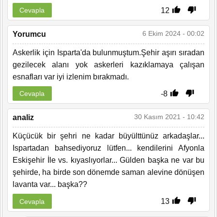
12
Cevapla
6 Ekim 2024 - 00:02
Yorumcu
Askerlik için Isparta'da bulunmuştum.Şehir aşırı sıradan
gezilecek alanı yok askerleri kazıklamaya çalışan
esnafları var iyi izlenim bırakmadı.
-8
Cevapla
30 Kasım 2021 - 10:42
analiz
Küçücük bir şehri ne kadar büyülttünüz arkadaşlar...
Ispartadan bahsediyoruz lütfen... kendilerini Afyonla
Eskişehir İle vs. kıyaslıyorlar... Gülden başka ne var bu
şehirde, ha birde son dönemde saman alevine dönüşen
lavanta var... başka??
13
Cevapla