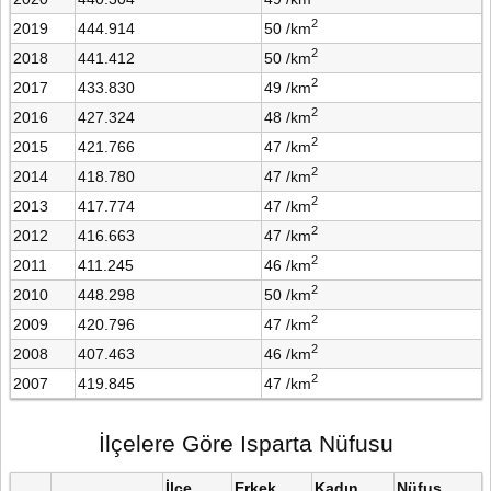
2
2019
444.914
50 /km
2
2018
441.412
50 /km
2
2017
433.830
49 /km
2
2016
427.324
48 /km
2
2015
421.766
47 /km
2
2014
418.780
47 /km
2
2013
417.774
47 /km
2
2012
416.663
47 /km
2
2011
411.245
46 /km
2
2010
448.298
50 /km
2
2009
420.796
47 /km
2
2008
407.463
46 /km
2
2007
419.845
47 /km
İlçelere Göre Isparta Nüfusu
İlçe
Erkek
Kadın
Nüfus