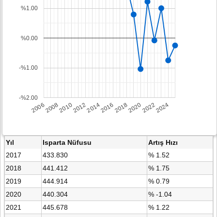
%1.00
%0.00
-%1.00
-%2.00
2008
2014
2020
2006
2012
2018
2024
2010
2016
2022
Yıl
Isparta Nüfusu
Artış Hızı
2017
433.830
% 1.52
2018
441.412
% 1.75
2019
444.914
% 0.79
2020
440.304
% -1.04
2021
445.678
% 1.22