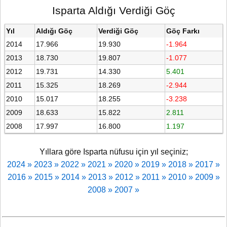
Isparta Aldığı Verdiği Göç
Yıl
Aldığı Göç
Verdiği Göç
Göç Farkı
2014
17.966
19.930
-1.964
2013
18.730
19.807
-1.077
2012
19.731
14.330
5.401
2011
15.325
18.269
-2.944
2010
15.017
18.255
-3.238
2009
18.633
15.822
2.811
2008
17.997
16.800
1.197
Yıllara göre Isparta nüfusu için yıl seçiniz;
2024 »
2023 »
2022 »
2021 »
2020 »
2019 »
2018 »
2017 »
2016 »
2015 »
2014 »
2013 »
2012 »
2011 »
2010 »
2009 »
2008 »
2007 »