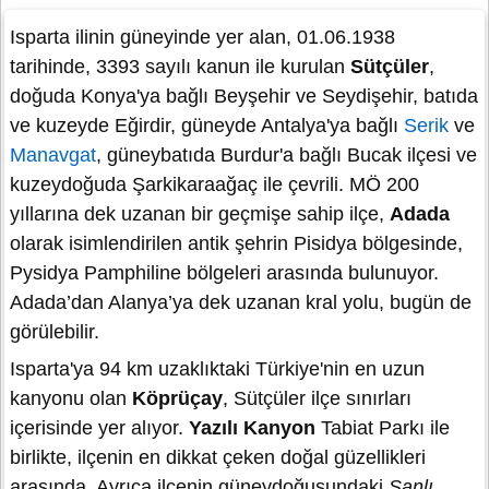
Isparta ilinin güneyinde yer alan, 01.06.1938
tarihinde, 3393 sayılı kanun ile kurulan
Sütçüler
,
doğuda Konya'ya bağlı Beyşehir ve Seydişehir, batıda
ve kuzeyde Eğirdir, güneyde Antalya'ya bağlı
Serik
ve
Manavgat
, güneybatıda Burdur'a bağlı Bucak ilçesi ve
kuzeydoğuda Şarkikaraağaç ile çevrili. MÖ 200
yıllarına dek uzanan bir geçmişe sahip ilçe,
Adada
olarak isimlendirilen antik şehrin Pisidya bölgesinde,
Pysidya Pamphiline bölgeleri arasında bulunuyor.
Adada’dan Alanya’ya dek uzanan kral yolu, bugün de
görülebilir.
Isparta'ya 94 km uzaklıktaki Türkiye'nin en uzun
kanyonu olan
Köprüçay
, Sütçüler ilçe sınırları
içerisinde yer alıyor.
Yazılı Kanyon
Tabiat Parkı ile
birlikte, ilçenin en dikkat çeken doğal güzellikleri
arasında. Ayrıca ilçenin güneydoğusundaki
Sanlı