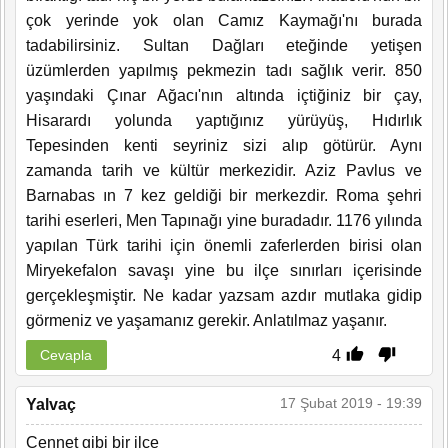
çok yerinde yok olan Camız Kaymağı'nı burada
tadabilirsiniz. Sultan Dağları eteğinde yetişen
üzümlerden yapılmış pekmezin tadı sağlık verir. 850
yaşındaki Çınar Ağacı'nın altında içtiğiniz bir çay,
Hisarardı yolunda yaptığınız yürüyüş, Hıdırlık
Tepesinden kenti seyriniz sizi alıp götürür. Aynı
zamanda tarih ve kültür merkezidir. Aziz Pavlus ve
Barnabas ın 7 kez geldiği bir merkezdir. Roma şehri
tarihi eserleri, Men Tapınağı yine buradadır. 1176 yılında
yapılan Türk tarihi için önemli zaferlerden birisi olan
Miryekefalon savaşı yine bu ilçe sınırları içerisinde
gerçekleşmiştir. Ne kadar yazsam azdır mutlaka gidip
görmeniz ve yaşamanız gerekir. Anlatılmaz yaşanır.
4
Cevapla
17 Şubat 2019 - 19:39
Yalvaç
Cennet gibi bir ilçe