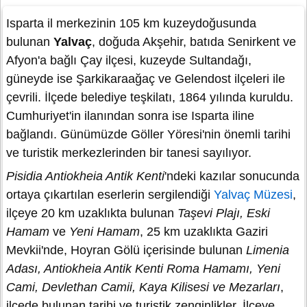
Isparta il merkezinin 105 km kuzeydoğusunda
bulunan
Yalvaç
, doğuda Akşehir, batıda Senirkent ve
Afyon'a bağlı Çay ilçesi, kuzeyde Sultandağı,
güneyde ise Şarkikaraağaç ve Gelendost ilçeleri ile
çevrili. İlçede belediye teşkilatı, 1864 yılında kuruldu.
Cumhuriyet'in ilanından sonra ise Isparta iline
bağlandı. Günümüzde Göller Yöresi'nin önemli tarihi
ve turistik merkezlerinden bir tanesi sayılıyor.
Pisidia Antiokheia Antik Kenti
'ndeki kazılar sonucunda
ortaya çıkartılan eserlerin sergilendiği
Yalvaç Müzesi
,
ilçeye 20 km uzaklıkta bulunan
Taşevi Plajı, Eski
Hamam
ve
Yeni Hamam
, 25 km uzaklıkta Gaziri
Mevkii'nde, Hoyran Gölü içerisinde bulunan
Limenia
Adası, Antiokheia Antik Kenti Roma Hamamı, Yeni
Cami, Devlethan Camii, Kaya Kilisesi ve Mezarları
,
ilçede bulunan tarihi ve turistik zenginlikler. İlçeye