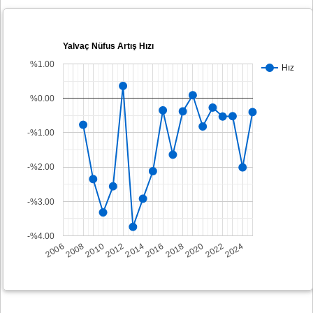
Yalvaç Nüfus Artış Hızı
%1.00
Hız
%0.00
-%1.00
-%2.00
-%3.00
-%4.00
2008
2014
2020
2006
2012
2018
2024
2010
2016
2022