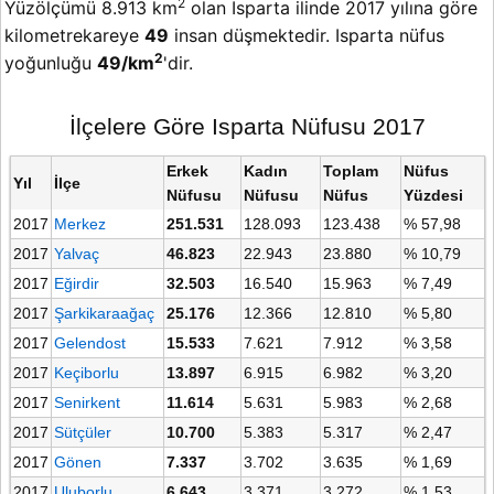
2
Yüzölçümü 8.913 km
olan Isparta ilinde 2017 yılına göre
kilometrekareye
49
insan düşmektedir. Isparta nüfus
2
yoğunluğu
49/km
'dir.
İlçelere Göre Isparta Nüfusu 2017
Erkek
Kadın
Toplam
Nüfus
Yıl
İlçe
Nüfusu
Nüfusu
Nüfus
Yüzdesi
2017
Merkez
251.531
128.093
123.438
% 57,98
2017
Yalvaç
46.823
22.943
23.880
% 10,79
2017
Eğirdir
32.503
16.540
15.963
% 7,49
2017
Şarkikaraağaç
25.176
12.366
12.810
% 5,80
2017
Gelendost
15.533
7.621
7.912
% 3,58
2017
Keçiborlu
13.897
6.915
6.982
% 3,20
2017
Senirkent
11.614
5.631
5.983
% 2,68
2017
Sütçüler
10.700
5.383
5.317
% 2,47
2017
Gönen
7.337
3.702
3.635
% 1,69
2017
Uluborlu
6.643
3.371
3.272
% 1,53