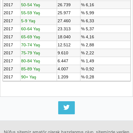
2017
50-54 Yaş
26.739
% 6,16
2017
55-59 Yaş
25.977
% 5,99
2017
5-9 Yaş
27.460
% 6,33
2017
60-64 Yaş
23.313
% 5,37
2017
65-69 Yaş
18.040
% 4,16
2017
70-74 Yaş
12.512
% 2,88
2017
75-79 Yaş
9.610
% 2,22
2017
80-84 Yaş
6.447
% 1,49
2017
85-89 Yaş
4.007
% 0,92
2017
90+ Yaş
1.209
% 0,28
Nüfus sitemiz amatör olarak hazırlanmış olup, sitemizde verilen