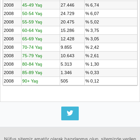
2008
45-49 Yaş
27.446
% 6,74
2008
50-54 Yaş
24.729
% 6,07
2008
55-59 Yaş
20.475
% 5,02
2008
60-64 Yaş
15.286
% 3,75
2008
65-69 Yaş
12.428
% 3,05
2008
70-74 Yaş
9.855
% 2,42
2008
75-79 Yaş
10.643
% 2,61
2008
80-84 Yaş
5.313
% 1,30
2008
85-89 Yaş
1.346
% 0,33
2008
90+ Yaş
505
% 0,12
Nüfus sitemiz amatör olarak hazırlanmış olup, sitemizde verilen