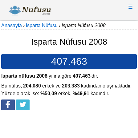
☰
Anasayfa
›
Isparta Nüfusu
›
Isparta Nüfusu 2008
Isparta Nüfusu 2008
407.463
Isparta nüfusu 2008
yılına göre
407.463
'dir.
Bu nüfus,
204.080
erkek ve
203.383
kadından oluşmaktadır.
Yüzde olarak ise:
%50,09
erkek,
%49,91
kadındır.