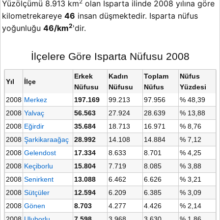
2
Yüzölçümü 8.913 km
olan Isparta ilinde 2008 yılına göre
kilometrekareye
46
insan düşmektedir. Isparta nüfus
2
yoğunluğu
46/km
'dir.
İlçelere Göre Isparta Nüfusu 2008
Erkek
Kadın
Toplam
Nüfus
Yıl
İlçe
Nüfusu
Nüfusu
Nüfus
Yüzdesi
2008
Merkez
197.169
99.213
97.956
% 48,39
2008
Yalvaç
56.563
27.924
28.639
% 13,88
2008
Eğirdir
35.684
18.713
16.971
% 8,76
2008
Şarkikaraağaç
28.992
14.108
14.884
% 7,12
2008
Gelendost
17.334
8.633
8.701
% 4,25
2008
Keçiborlu
15.804
7.719
8.085
% 3,88
2008
Senirkent
13.088
6.462
6.626
% 3,21
2008
Sütçüler
12.594
6.209
6.385
% 3,09
2008
Gönen
8.703
4.277
4.426
% 2,14
2008
Uluborlu
7.598
3.968
3.630
% 1,86