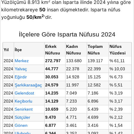
2
Yüzölçümü 8.913 km
olan Isparta ilinde 2024 yılına göre
kilometrekareye
50
insan düşmektedir. Isparta nüfus
2
yoğunluğu
50/km
'dir.
İlçelere Göre Isparta Nüfusu 2024
Erkek
Kadın
Toplam
Nüfus
Yıl
İlçe
Nüfusu
Nüfusu
Nüfus
Yüzdesi
2024
Merkez
272.797
133.680
139.117
% 61,11
2024
Yalvaç
44.777
22.378
22.399
% 10,03
2024
Eğirdir
30.053
14.928
15.125
% 6,73
2024
Şarkikaraağaç
24.579
11.997
12.582
% 5,51
2024
Gelendost
14.235
7.049
7.186
% 3,19
2024
Keçiborlu
14.129
7.233
6.896
% 3,17
2024
Senirkent
10.659
5.220
5.439
% 2,39
2024
Sütçüler
9.470
4.771
4.699
% 2,12
2024
Gönen
6.877
3.461
3.416
% 1,54
2024
Uluborlu
6.344
3.252
3.092
% 1,42