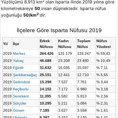
2
Yüzölçümü 8.913 km
olan Isparta ilinde 2019 yılına göre
kilometrekareye
50
insan düşmektedir. Isparta nüfus
2
yoğunluğu
50/km
'dir.
İlçelere Göre Isparta Nüfusu 2019
Erkek
Kadın
Toplam
Nüfus
Yıl
İlçe
Nüfusu
Nüfusu
Nüfus
Yüzdesi
2019
Merkez
264.426
131.179
133.247
% 59,43
2019
Yalvaç
46.688
23.208
23.480
% 10,49
2019
Eğirdir
31.632
16.035
15.597
% 7,11
2019
Şarkikaraağaç
25.151
12.441
12.710
% 5,65
2019
Gelendost
15.298
7.537
7.761
% 3,44
2019
Keçiborlu
14.152
7.172
6.980
% 3,18
2019
Senirkent
11.395
5.582
5.813
% 2,56
2019
Sütçüler
10.295
5.211
5.084
% 2,31
2019
Gönen
7.185
3.627
3.558
% 1,61
2019
Uluborlu
6.287
3.157
3.130
% 1,41