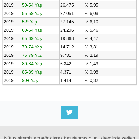
2019
50-54 Yaş
26.475
% 5,95
2019
55-59 Yaş
27.051
% 6,08
2019
5-9 Yaş
27.145
% 6,10
2019
60-64 Yaş
24.296
% 5,46
2019
65-69 Yaş
19.868
% 4,47
2019
70-74 Yaş
14.712
% 3,31
2019
75-79 Yaş
9.731
% 2,19
2019
80-84 Yaş
6.342
% 1,43
2019
85-89 Yaş
4.371
% 0,98
2019
90+ Yaş
1.414
% 0,32
Nüfus sitemiz amatör olarak hazırlanmış olup, sitemizde verilen