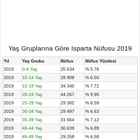
Yaş Gruplarına Göre Isparta Nüfusu 2019
Yıl
Yaş Grubu
Nüfus
Nüfus Yüzdesi
2019
0-4 Yaş
25.634
% 5,76
2019
10-14 Yaş
28.908
% 6,50
2019
15-19 Yaş
34.340
% 7,72
2019
20-24 Yaş
44.267
% 9,95
2019
25-29 Yaş
29.302
% 6,59
2019
30-34 Yaş
29.497
% 6,63
2019
35-39 Yaş
31.664
% 7,12
2019
40-44 Yaş
30.639
% 6,89
2019
45-49 Yaş
29.258
% 6,58