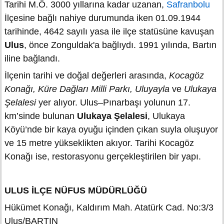
Tarihi M.Ö. 3000 yıllarına kadar uzanan,
Safranbolu
İlçesine bağlı nahiye durumunda iken 01.09.1944
tarihinde, 4642 sayılı yasa ile ilçe statüsüne kavuşan
Ulus
, önce Zonguldak'a bağlıydı. 1991 yılında, Bartın
iline bağlandı.
İlçenin tarihi ve doğal değerleri arasında,
Kocagöz
Konağı, Küre Dağları Milli Parkı, Uluyayla
ve
Ulukaya
Şelalesi
yer alıyor. Ulus–Pınarbaşı yolunun 17.
km’sinde bulunan
Ulukaya Şelalesi
, Ulukaya
Köyü’nde bir kaya oyuğu içinden çıkan suyla oluşuyor
ve 15 metre yükseklikten akıyor. Tarihi Kocagöz
Konağı ise, restorasyonu gerçekleştirilen bir yapı.
ULUS İLÇE NÜFUS MÜDÜRLÜĞÜ
Hükümet Konağı, Kaldırım Mah. Atatürk Cad. No:3/3
Ulus/BARTIN