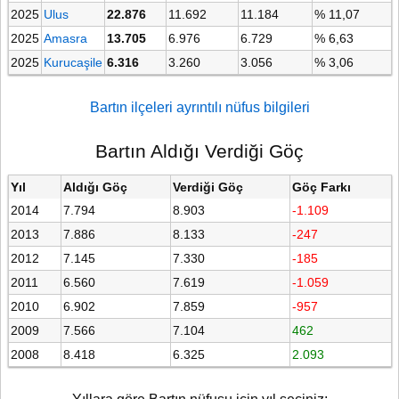
2025
Ulus
22.876
11.692
11.184
% 11,07
2025
Amasra
13.705
6.976
6.729
% 6,63
2025
Kurucaşile
6.316
3.260
3.056
% 3,06
Bartın ilçeleri ayrıntılı nüfus bilgileri
Bartın Aldığı Verdiği Göç
Yıl
Aldığı Göç
Verdiği Göç
Göç Farkı
2014
7.794
8.903
-1.109
2013
7.886
8.133
-247
2012
7.145
7.330
-185
2011
6.560
7.619
-1.059
2010
6.902
7.859
-957
2009
7.566
7.104
462
2008
8.418
6.325
2.093