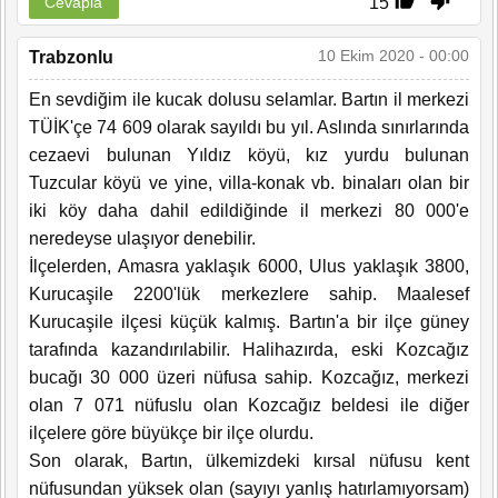
15
Cevapla
10 Ekim 2020 - 00:00
Trabzonlu
En sevdiğim ile kucak dolusu selamlar. Bartın il merkezi
TÜİK'çe 74 609 olarak sayıldı bu yıl. Aslında sınırlarında
cezaevi bulunan Yıldız köyü, kız yurdu bulunan
Tuzcular köyü ve yine, villa-konak vb. binaları olan bir
iki köy daha dahil edildiğinde il merkezi 80 000'e
neredeyse ulaşıyor denebilir.
İlçelerden, Amasra yaklaşık 6000, Ulus yaklaşık 3800,
Kurucaşile 2200'lük merkezlere sahip. Maalesef
Kurucaşile ilçesi küçük kalmış. Bartın'a bir ilçe güney
tarafında kazandırılabilir. Halihazırda, eski Kozcağız
bucağı 30 000 üzeri nüfusa sahip. Kozcağız, merkezi
olan 7 071 nüfuslu olan Kozcağız beldesi ile diğer
ilçelere göre büyükçe bir ilçe olurdu.
Son olarak, Bartın, ülkemizdeki kırsal nüfusu kent
nüfusundan yüksek olan (sayıyı yanlış hatırlamıyorsam)