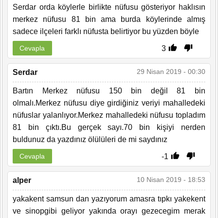
Serdar orda köylerle birlikte nüfusu gösteriyor haklısın
merkez nüfusu 81 bin ama burda köylerinde almış
sadece ilçeleri farklı nüfusta belirtiyor bu yüzden böyle
3
Cevapla
29 Nisan 2019 - 00:30
Serdar
Bartın Merkez nüfusu 150 bin değil 81 bin
olmalı.Merkez nüfusu diye girdiğiniz veriyi mahalledeki
nüfuslar yalanlıyor.Merkez mahalledeki nüfusu topladım
81 bin çıktı.Bu gerçek sayı.70 bin kişiyi nerden
buldunuz da yazdınız ölülüleri de mi saydınız
-1
Cevapla
10 Nisan 2019 - 18:53
alper
yakakent samsun dan yazıyorum amasra tıpkı yakekent
ve sinopgibi geliyor yakında orayı gezecegim merak