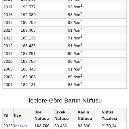
2
2017
193.577
93 /km
2
2016
192.389
93 /km
2
2015
190.708
92 /km
2
2014
189.405
91 /km
2
2013
189.139
91 /km
2
2012
188.436
91 /km
2
2011
187.291
90 /km
2
2010
187.758
90 /km
2
2009
188.449
91 /km
2
2008
185.368
89 /km
2
2007
182.131
88 /km
İlçelere Göre Bartın Nüfusu
İlçe
Erkek
Kadın
Nüfus
Yıl
İlçe
Nüfusu
Nüfusu
Nüfusu
Yüzdesi
2025
Merkez
163.766
80.466
83.300
% 79,24