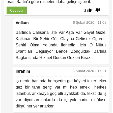
orası Bartın'a göre nispeten daha gelişmiş bir il.
3
Cevapla
6 Şubat 2020 - 11:08
Volkan
Bartında Calisana İste Var Aşta Var Gayet Guzel
Kalkinan Bir Sehir Göc Olayina Gelirsek Ogrenci
Sehiri Olma Yolunda İlerledigi İcin O Nüfus
Orantilari Degisiyor Bence Zonguldak Bartina
Baglansinda Hizmet Gorsun Gozleri Biraz...
6 Şubat 2020 - 17:21
ibrahim
iş nerde bartında hemşerim gel köyleri teker teker
gez bir tane genç var mı hep emekli herkes
istanbul, ankaraya göç etti ayakkabıda, tekstilde iş
var diyorsan onlarda da iş yok bartının nüfusu
düştü her yer artarken