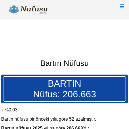
☰
Bartın Nüfusu
BARTIN
Nüfus: 206.663
↓
%0,03
Bartın nüfusu bir önceki yıla göre 52 azalmıştır.
Bartın nüfusu 2025
yılına göre
206.663
'dir.