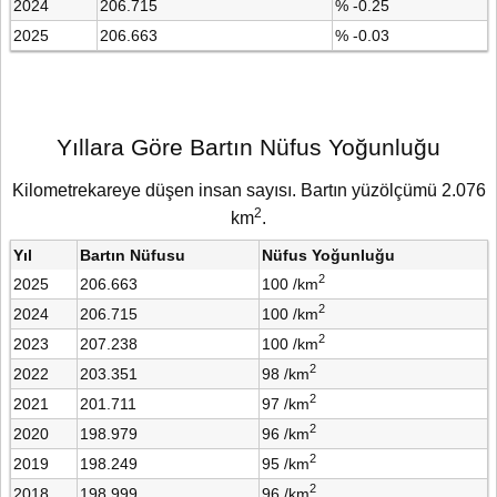
2024
206.715
% -0.25
2025
206.663
% -0.03
Yıllara Göre Bartın Nüfus Yoğunluğu
Kilometrekareye düşen insan sayısı. Bartın yüzölçümü 2.076
2
km
.
Yıl
Bartın Nüfusu
Nüfus Yoğunluğu
2
2025
206.663
100 /km
2
2024
206.715
100 /km
2
2023
207.238
100 /km
2
2022
203.351
98 /km
2
2021
201.711
97 /km
2
2020
198.979
96 /km
2
2019
198.249
95 /km
2
2018
198.999
96 /km