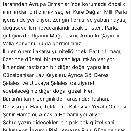
tarafından Avrupa Ormanları’nda korumada öncelikli
alanlardan biri olarak seçilen Küre Dağları Milli Parkı
içerisinde yer alıyor. Zengin florası ve yaban hayatı,
doğaseverleri heyecanlandıracak cinsten. Parka
gittiğinizde, Ilgarini Mağarası’nı, Armutlu Çayırı’nı,
Valla Kanyonu’nu da görmelisiniz.
İlin en önemli akarsuyu niteliğindeki Bartın Irmağı,
üzerinde düzenli bir taşımacılığa imkân veriyor.
İlin ender rastlanan bir diğer doğal yapısı ise
Güzelcehisar Lav Kayaları. Ayrıca Göl Deresi
Şelalesi ve Ulukaya Şelalesi de ziyaret
edebileceğiniz diğer doğal güzellikler.
Bartın’ın tarihi zenginlikleri arasında; Taşhan,
Dervişoğlu Hanı, Tekkeönü Kalesi ve Yeraltı Galerisi,
Şehir Hamamı, Amasra Hamamı yer alıyor.
Şehre yazın gidecekler için pek çok güzel sahil
bulunuyor: İnkumu Plajı, Amasra Plajı, Güzelcehisar,