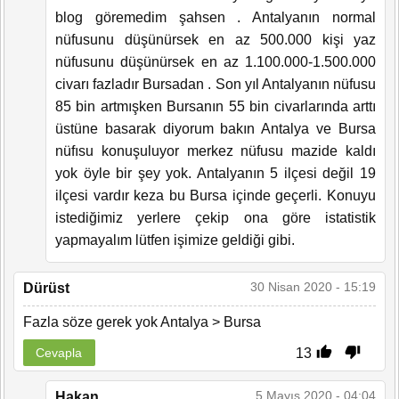
blog göremedim şahsen . Antalyanın normal
nüfusunu düşünürsek en az 500.000 kişi yaz
nüfusunu düşünürsek en az 1.100.000-1.500.000
civarı fazladır Bursadan . Son yıl Antalyanın nüfusu
85 bin artmışken Bursanın 55 bin civarlarında arttı
üstüne basarak diyorum bakın Antalya ve Bursa
nüfısu konuşuluyor merkez nüfusu mazide kaldı
yok öyle bir şey yok. Antalyanın 5 ilçesi değil 19
ilçesi vardır keza bu Bursa içinde geçerli. Konuyu
istediğimiz yerlere çekip ona göre istatistik
yapmayalım lütfen işimize geldiği gibi.
30 Nisan 2020 - 15:19
Dürüst
Fazla söze gerek yok Antalya > Bursa
13
Cevapla
5 Mayıs 2020 - 04:04
Hakan