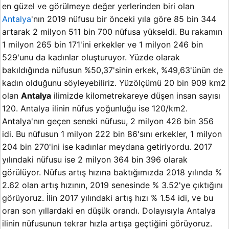
en güzel ve görülmeye değer yerlerinden biri olan
Antalya
'nın 2019 nüfusu bir önceki yıla göre 85 bin 344
artarak 2 milyon 511 bin 700 nüfusa yükseldi. Bu rakamın
1 milyon 265 bin 171'ini erkekler ve 1 milyon 246 bin
529'unu da kadınlar oluşturuyor. Yüzde olarak
bakıldığında nüfusun %50,37'sinin erkek, %49,63'ünün de
kadın olduğunu söyleyebiliriz. Yüzölçümü 20 bin 909 km2
olan
Antalya
ilimizde kilometrekareye düşen insan sayısı
120. Antalya ilinin nüfus yoğunluğu ise 120/km2.
Antalya'nın geçen seneki nüfusu, 2 milyon 426 bin 356
idi. Bu nüfusun 1 milyon 222 bin 86'sını erkekler, 1 milyon
204 bin 270'ini ise kadınlar meydana getiriyordu. 2017
yılındaki nüfusu ise 2 milyon 364 bin 396 olarak
görülüyor. Nüfus artış hızına baktığımızda 2018 yılında %
2.62 olan artış hızının, 2019 senesinde % 3.52'ye çıktığını
görüyoruz. İlin 2017 yılındaki artış hızı % 1.54 idi, ve bu
oran son yıllardaki en düşük orandı. Dolayısıyla Antalya
ilinin nüfusunun tekrar hızla artışa geçtiğini görüyoruz.