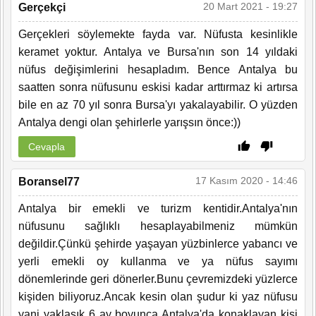
20 Mart 2021 - 19:27
Gerçekçi
Gerçekleri söylemekte fayda var. Nüfusta kesinlikle
keramet yoktur. Antalya ve Bursa'nın son 14 yıldaki
nüfus değişimlerini hesapladım. Bence Antalya bu
saatten sonra nüfusunu eskisi kadar arttırmaz ki artırsa
bile en az 70 yıl sonra Bursa'yı yakalayabilir. O yüzden
Antalya dengi olan şehirlerle yarışsın önce:))
Cevapla
17 Kasım 2020 - 14:46
Boransel77
Antalya bir emekli ve turizm kentidir.Antalya'nın
nüfusunu sağlıklı hesaplayabilmeniz mümkün
değildir.Çünkü şehirde yaşayan yüzbinlerce yabancı ve
yerli emekli oy kullanma ve ya nüfus sayımı
dönemlerinde geri dönerler.Bunu çevremizdeki yüzlerce
kişiden biliyoruz.Ancak kesin olan şudur ki yaz nüfusu
yani yaklaşık 6 ay boyunca Antalya'da konaklayan kişi