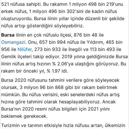
521 nüfusa sahipti. Bu rakamın 1 milyon 498 bin 219'unu
erkek nüfus, 1 milyon 496 bin 302'sini de kadın nüfus
oluşturuyordu. Bursa ilinin yıllar içinde düzenli bir şekilde
nüfus artışı gösterdiğini söyleyebiliriz.
Bursa
ilinin en çok nüfuslu ilçesi, 876 bin 48 ile
Osmangazi
. Onu, 657 bin 994 nüfus ile Yıldırım, 465 bin
956 ile
Nilüfer
, 273 bin 933 ile İnegöl ve 113 bin 493 ile
Gemlik ilçeleri takip ediyor. 2019 yılına geldiğimizde Bursa
ilinin nüfus artış hızının % 2.06'ya ulaştığını görüyoruz. Bu
rakam bir önceki yıl, % 1.97 idi.
Bursa 2020 nüfusunu tahmini verilere göre söyleyecek
olursak, 3 milyon 96 bin 868 gibi bir rakam belirtmek
mümkün. Bu nüfus verisini, eski senelerdeki nüfus artış
hızına göre tahmini olarak hesaplayabiliyoruz. Ancak
Bursa'nın 2020 resmi nüfus bilgileri için 2021 yılını
beklemek gerekecek.
Turizmin ve tarımın etkisiyle hızla nüfusu artan, ülkemizin