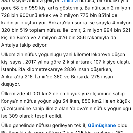
985 kişiyle Ankara geliyor.
Ankara
nüfusu, bir önceki yıla
göre 58 bin 959 kişi artış göstermiş. Bu nüfusun 2 milyon
728 bin 900’ünü erkek ve 2 milyon 775 bin 85’ini de
kadınlar oluşturuyor. Ankara’dan sonra ise sırayla 4 milyon
320 bin 519 toplam nüfusu ile İzmir, 2 milyon 994 bin 521
kişi ile Bursa ve 2 milyon 426 bin 356 rakamıyla da
Antalya takip ediyor.
Ülkemizin nüfus yoğunluğu yani kilometrekareye düşen
kişi sayısı, 2017 yılına göre 2 kişi artarak 107 kişiye ulaştı.
İstanbul’da kilometrekareye 2836 insan düşerken,
Ankara’da 216, İzmir’de 360 ve Bursa’da 275 insan
düşüyor.
Ülkemizde 41.001 km2 ile en büyük yüzölçümüne sahip
Konya’nın nüfus yoğunluğu 54 iken, 850 km2 ile en küçük
yüzölçümüne sahip ilimiz olan Yalova’nın nüfus yoğunluğu
ise 309 olarak tespit edildi.
Ülke genelinde nüfusu gerileyen tek il,
Gümüşhane
oldu.
Bir önceki yıla göre nüfusu 7 bin 425 kişi azalarak, 162