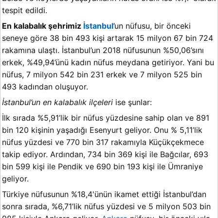
tespit edildi.
En kalabalık şehrimiz
İstanbul
’un nüfusu, bir önceki
seneye göre 38 bin 493 kişi artarak 15 milyon 67 bin 724
rakamına ulaştı. İstanbul’un 2018 nüfusunun %50,06’sını
erkek, %49,94’ünü kadın nüfus meydana getiriyor. Yani bu
nüfus, 7 milyon 542 bin 231 erkek ve 7 milyon 525 bin
493 kadından oluşuyor.
İstanbul’un en kalabalık ilçeleri
ise şunlar:
İlk sırada %5,91’lik bir nüfus yüzdesine sahip olan ve 891
bin 120 kişinin yaşadığı Esenyurt geliyor. Onu % 5,11’lik
nüfus yüzdesi ve 770 bin 317 rakamıyla Küçükçekmece
takip ediyor. Ardından, 734 bin 369 kişi ile Bağcılar, 693
bin 599 kişi ile Pendik ve 690 bin 193 kişi ile Ümraniye
geliyor.
Türkiye nüfusunun %18,4'ünün ikamet ettiği İstanbul’dan
sonra sırada, %6,71’lik nüfus yüzdesi ve 5 milyon 503 bin