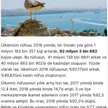
Ülkemizin nüfusu 2018 yılında, bir önceki yıla göre 1
milyon 193 bin 357 kişi artarak,
82 milyon 3 bin 882
kişiye ulaştı. Bu nüfusun, 41 milyon 139 bin 980’i erkek ve
40 milyon 863 bin 902’si de kadından oluşuyor. Yüzde
olarak ise, ülkemizin 2018 nüfusunun %50,17’sini erkek,
%49,83’ünü kadın nüfus oluşturuyor.
Ülkemiz nüfusunun yıllık artış hızı ise, 2017 yılında binde
12,4 iken, 2018 yılında binde 14,7’e erişti. İl ve ilçe
merkezlerinde ikamet edenlerin oranı 2017 yılında %92,5
oranına sahipti. Bu oran, 2018 yılında %92,3'e düştü.
Belde ve köylerde yaşayanların nüfus oranı ise %7,7 olarak