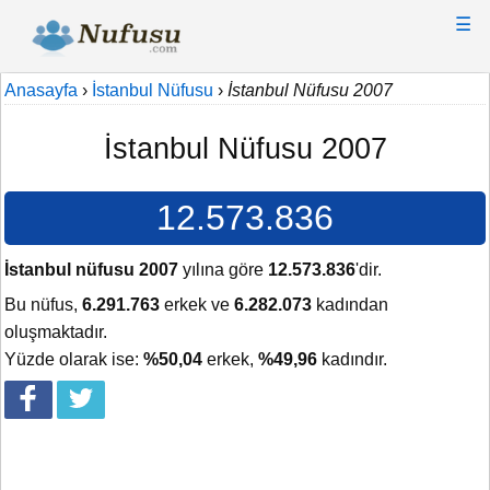
☰
Anasayfa
›
İstanbul Nüfusu
›
İstanbul Nüfusu 2007
İstanbul Nüfusu 2007
12.573.836
İstanbul nüfusu 2007
yılına göre
12.573.836
'dir.
Bu nüfus,
6.291.763
erkek ve
6.282.073
kadından
oluşmaktadır.
Yüzde olarak ise:
%50,04
erkek,
%49,96
kadındır.