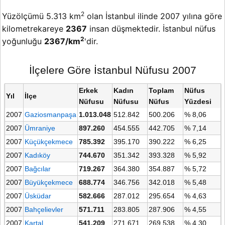
2
Yüzölçümü 5.313 km
olan İstanbul ilinde 2007 yılına göre
kilometrekareye
2367
insan düşmektedir. İstanbul nüfus
2
yoğunluğu
2367/km
'dir.
İlçelere Göre İstanbul Nüfusu 2007
Erkek
Kadın
Toplam
Nüfus
Yıl
İlçe
Nüfusu
Nüfusu
Nüfus
Yüzdesi
2007
Gaziosmanpaşa
1.013.048
512.842
500.206
% 8,06
2007
Ümraniye
897.260
454.555
442.705
% 7,14
2007
Küçükçekmece
785.392
395.170
390.222
% 6,25
2007
Kadıköy
744.670
351.342
393.328
% 5,92
2007
Bağcılar
719.267
364.380
354.887
% 5,72
2007
Büyükçekmece
688.774
346.756
342.018
% 5,48
2007
Üsküdar
582.666
287.012
295.654
% 4,63
2007
Bahçelievler
571.711
283.805
287.906
% 4,55
2007
Kartal
541.209
271.671
269.538
% 4,30