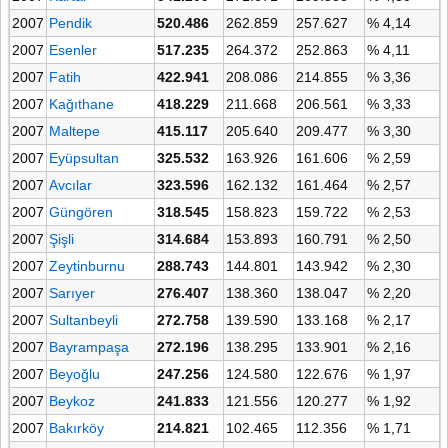
2007
Pendik
520.486
262.859
257.627
% 4,14
2007
Esenler
517.235
264.372
252.863
% 4,11
2007
Fatih
422.941
208.086
214.855
% 3,36
2007
Kağıthane
418.229
211.668
206.561
% 3,33
2007
Maltepe
415.117
205.640
209.477
% 3,30
2007
Eyüpsultan
325.532
163.926
161.606
% 2,59
2007
Avcılar
323.596
162.132
161.464
% 2,57
2007
Güngören
318.545
158.823
159.722
% 2,53
2007
Şişli
314.684
153.893
160.791
% 2,50
2007
Zeytinburnu
288.743
144.801
143.942
% 2,30
2007
Sarıyer
276.407
138.360
138.047
% 2,20
2007
Sultanbeyli
272.758
139.590
133.168
% 2,17
2007
Bayrampaşa
272.196
138.295
133.901
% 2,16
2007
Beyoğlu
247.256
124.580
122.676
% 1,97
2007
Beykoz
241.833
121.556
120.277
% 1,92
2007
Bakırköy
214.821
102.465
112.356
% 1,71