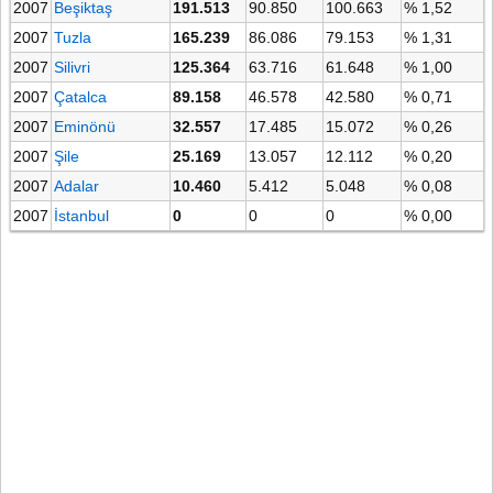
2007
Beşiktaş
191.513
90.850
100.663
% 1,52
2007
Tuzla
165.239
86.086
79.153
% 1,31
2007
Silivri
125.364
63.716
61.648
% 1,00
2007
Çatalca
89.158
46.578
42.580
% 0,71
2007
Eminönü
32.557
17.485
15.072
% 0,26
2007
Şile
25.169
13.057
12.112
% 0,20
2007
Adalar
10.460
5.412
5.048
% 0,08
2007
İstanbul
0
0
0
% 0,00