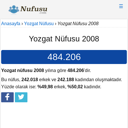
☰
Anasayfa
›
Yozgat Nüfusu
›
Yozgat Nüfusu 2008
Yozgat Nüfusu 2008
484.206
Yozgat nüfusu 2008
yılına göre
484.206
'dir.
Bu nüfus,
242.018
erkek ve
242.188
kadından oluşmaktadır.
Yüzde olarak ise:
%49,98
erkek,
%50,02
kadındır.