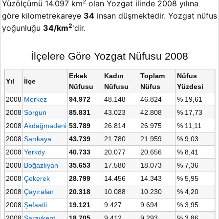
2
Yüzölçümü 14.097 km
olan Yozgat ilinde 2008 yılına
göre kilometrekareye
34
insan düşmektedir. Yozgat nüfus
2
yoğunluğu
34/km
'dir.
İlçelere Göre Yozgat Nüfusu 2008
Erkek
Kadın
Toplam
Nüfus
Yıl
İlçe
Nüfusu
Nüfusu
Nüfus
Yüzdesi
2008
Merkez
94.972
48.148
46.824
% 19,61
2008
Sorgun
85.831
43.023
42.808
% 17,73
2008
Akdağmadeni
53.789
26.814
26.975
% 11,11
2008
Sarıkaya
43.739
21.780
21.959
% 9,03
2008
Yerköy
40.733
20.077
20.656
% 8,41
2008
Boğazlıyan
35.653
17.580
18.073
% 7,36
2008
Çekerek
28.799
14.456
14.343
% 5,95
2008
Çayıralan
20.318
10.088
10.230
% 4,20
2008
Şefaatli
19.121
9.427
9.694
% 3,95
2008
Saraykent
18.705
9.412
9.293
% 3,86