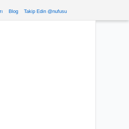
rı
Blog
Takip Edin @nufusu