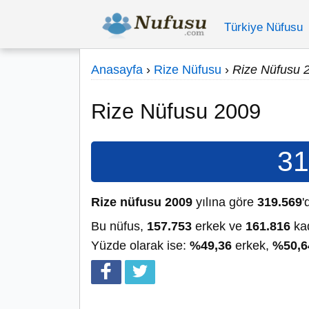
Türkiye Nüfusu
Anasayfa
›
Rize Nüfusu
›
Rize Nüfusu 
Rize Nüfusu 2009
31
Rize nüfusu 2009
yılına göre
319.569
'
Bu nüfus,
157.753
erkek ve
161.816
kad
Yüzde olarak ise:
%49,36
erkek,
%50,6