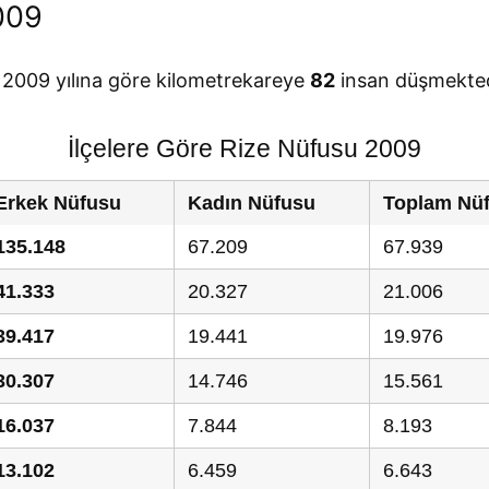
009
e 2009 yılına göre kilometrekareye
82
insan düşmekted
İlçelere Göre Rize Nüfusu 2009
Erkek Nüfusu
Kadın Nüfusu
Toplam Nü
135.148
67.209
67.939
41.333
20.327
21.006
39.417
19.441
19.976
30.307
14.746
15.561
16.037
7.844
8.193
13.102
6.459
6.643