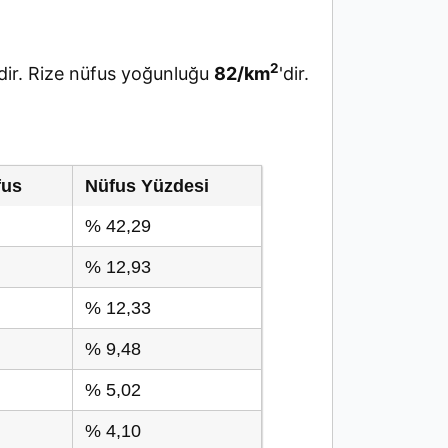
2
ir. Rize nüfus yoğunluğu
82/km
'dir.
fus
Nüfus Yüzdesi
% 42,29
% 12,93
% 12,33
% 9,48
% 5,02
% 4,10