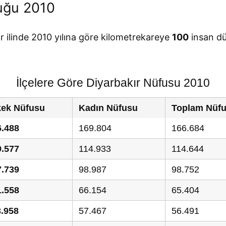
uğu 2010
r ilinde 2010 yılına göre kilometrekareye
100
insan dü
İlçelere Göre Diyarbakır Nüfusu 2010
kek Nüfusu
Kadın Nüfusu
Toplam Nüf
6.488
169.804
166.684
9.577
114.933
114.644
7.739
98.987
98.752
1.558
66.154
65.404
3.958
57.467
56.491