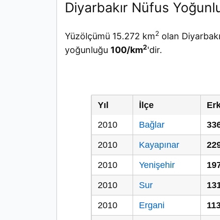
Diyarbakır Nüfus Yoğunl
2
Yüzölçümü 15.272 km
olan Diyarbakı
2
yoğunluğu
100/km
'dir.
Yıl
İlçe
Er
2010
Bağlar
33
2010
Kayapınar
22
2010
Yenişehir
19
2010
Sur
13
2010
Ergani
11