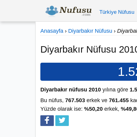
Türkiye Nüfusu
Anasayfa
›
Diyarbakır Nüfusu
›
Diyarba
Diyarbakır Nüfusu 201
1.5
Diyarbakır nüfusu 2010
yılına göre
1.
Bu nüfus,
767.503
erkek ve
761.455
kad
Yüzde olarak ise:
%50,20
erkek,
%49,8