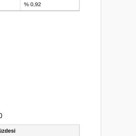
% 0,92
0
üzdesi