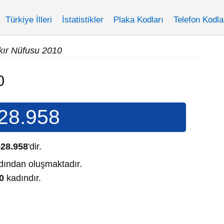
Türkiye İlleri
İstatistikler
Plaka Kodları
Telefon Kodla
kır Nüfusu 2010
0
28.958
528.958
'dir.
ından oluşmaktadır.
0
kadındır.