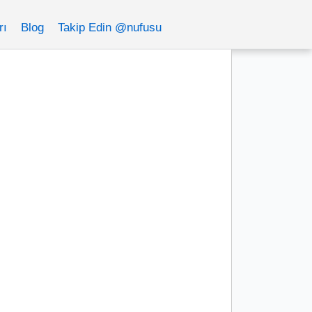
rı
Blog
Takip Edin @nufusu