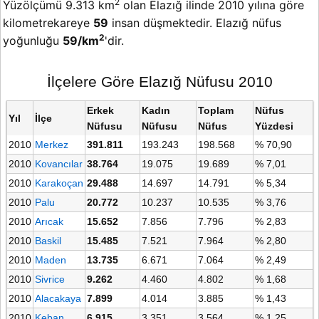
2
Yüzölçümü 9.313 km
olan Elazığ ilinde 2010 yılına göre
kilometrekareye
59
insan düşmektedir. Elazığ nüfus
2
yoğunluğu
59/km
'dir.
İlçelere Göre Elazığ Nüfusu 2010
Erkek
Kadın
Toplam
Nüfus
Yıl
İlçe
Nüfusu
Nüfusu
Nüfus
Yüzdesi
2010
Merkez
391.811
193.243
198.568
% 70,90
2010
Kovancılar
38.764
19.075
19.689
% 7,01
2010
Karakoçan
29.488
14.697
14.791
% 5,34
2010
Palu
20.772
10.237
10.535
% 3,76
2010
Arıcak
15.652
7.856
7.796
% 2,83
2010
Baskil
15.485
7.521
7.964
% 2,80
2010
Maden
13.735
6.671
7.064
% 2,49
2010
Sivrice
9.262
4.460
4.802
% 1,68
2010
Alacakaya
7.899
4.014
3.885
% 1,43
2010
Keban
6.915
3.351
3.564
% 1,25