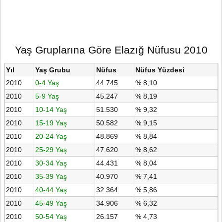
Yaş Gruplarına Göre Elazığ Nüfusu 2010
Yıl
Yaş Grubu
Nüfus
Nüfus Yüzdesi
2010
0-4 Yaş
44.745
% 8,10
2010
5-9 Yaş
45.247
% 8,19
2010
10-14 Yaş
51.530
% 9,32
2010
15-19 Yaş
50.582
% 9,15
2010
20-24 Yaş
48.869
% 8,84
2010
25-29 Yaş
47.620
% 8,62
2010
30-34 Yaş
44.431
% 8,04
2010
35-39 Yaş
40.970
% 7,41
2010
40-44 Yaş
32.364
% 5,86
2010
45-49 Yaş
34.906
% 6,32
2010
50-54 Yaş
26.157
% 4,73