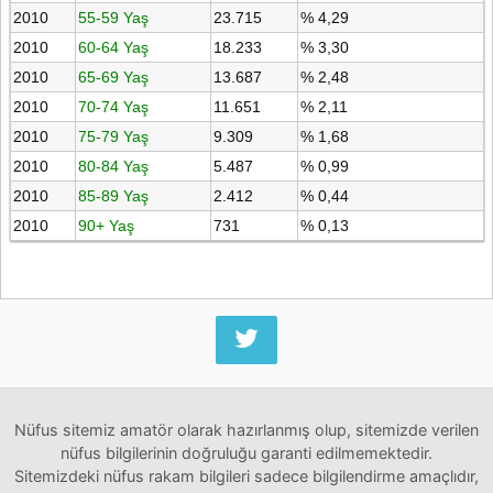
2010
55-59 Yaş
23.715
% 4,29
2010
60-64 Yaş
18.233
% 3,30
2010
65-69 Yaş
13.687
% 2,48
2010
70-74 Yaş
11.651
% 2,11
2010
75-79 Yaş
9.309
% 1,68
2010
80-84 Yaş
5.487
% 0,99
2010
85-89 Yaş
2.412
% 0,44
2010
90+ Yaş
731
% 0,13
Nüfus sitemiz amatör olarak hazırlanmış olup, sitemizde verilen
nüfus bilgilerinin doğruluğu garanti edilmemektedir.
Sitemizdeki nüfus rakam bilgileri sadece bilgilendirme amaçlıdır,