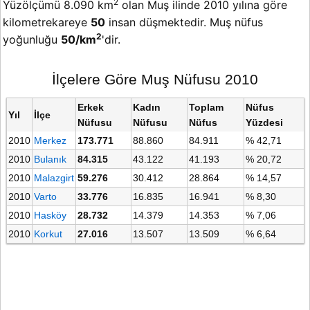
2
Yüzölçümü 8.090 km
olan Muş ilinde 2010 yılına göre
kilometrekareye
50
insan düşmektedir. Muş nüfus
2
yoğunluğu
50/km
'dir.
İlçelere Göre Muş Nüfusu 2010
Erkek
Kadın
Toplam
Nüfus
Yıl
İlçe
Nüfusu
Nüfusu
Nüfus
Yüzdesi
2010
Merkez
173.771
88.860
84.911
% 42,71
2010
Bulanık
84.315
43.122
41.193
% 20,72
2010
Malazgirt
59.276
30.412
28.864
% 14,57
2010
Varto
33.776
16.835
16.941
% 8,30
2010
Hasköy
28.732
14.379
14.353
% 7,06
2010
Korkut
27.016
13.507
13.509
% 6,64