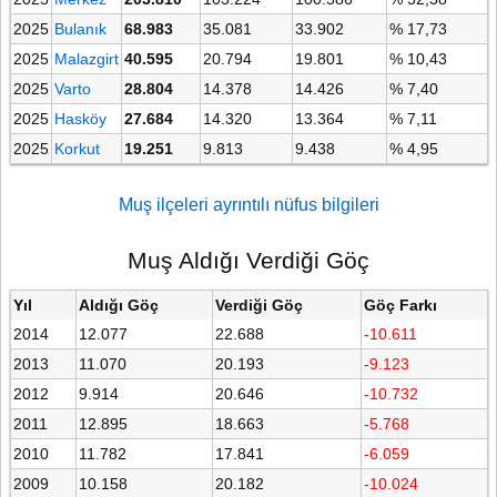
2025
Bulanık
68.983
35.081
33.902
% 17,73
2025
Malazgirt
40.595
20.794
19.801
% 10,43
2025
Varto
28.804
14.378
14.426
% 7,40
2025
Hasköy
27.684
14.320
13.364
% 7,11
2025
Korkut
19.251
9.813
9.438
% 4,95
Muş ilçeleri ayrıntılı nüfus bilgileri
Muş Aldığı Verdiği Göç
Yıl
Aldığı Göç
Verdiği Göç
Göç Farkı
2014
12.077
22.688
-10.611
2013
11.070
20.193
-9.123
2012
9.914
20.646
-10.732
2011
12.895
18.663
-5.768
2010
11.782
17.841
-6.059
2009
10.158
20.182
-10.024