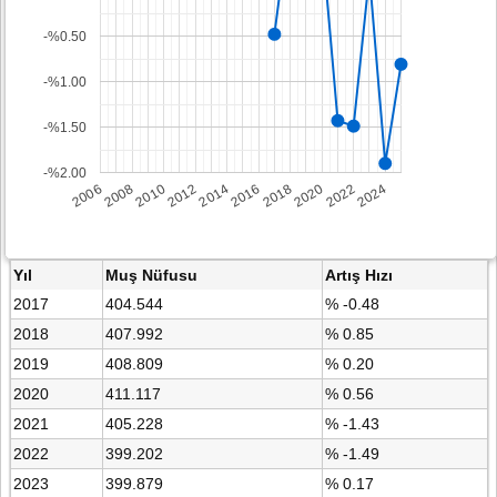
-%0.50
-%1.00
-%1.50
-%2.00
2008
2014
2020
2006
2012
2018
2024
2010
2016
2022
Yıl
Muş Nüfusu
Artış Hızı
2017
404.544
% -0.48
2018
407.992
% 0.85
2019
408.809
% 0.20
2020
411.117
% 0.56
2021
405.228
% -1.43
2022
399.202
% -1.49
2023
399.879
% 0.17