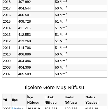
2
2018
407.992
50 /km
2
2017
404.544
50 /km
2
2016
406.501
50 /km
2
2015
408.728
51 /km
2
2014
411.216
51 /km
2
2013
412.553
51 /km
2
2012
413.260
51 /km
2
2011
414.706
51 /km
2
2010
406.886
50 /km
2
2009
404.484
50 /km
2
2008
404.309
50 /km
2
2007
405.509
50 /km
İlçelere Göre Muş Nüfusu
İlçe
Erkek
Kadın
Nüfus
Yıl
İlçe
Nüfusu
Nüfusu
Nüfusu
Yüzdesi
2025
Merkez
203.810
103.224
100.586
% 52,38