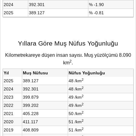
2024
392.301
% -1.90
2025
389.127
% -0.81
Yıllara Göre Muş Nüfus Yoğunluğu
Kilometrekareye düşen insan sayısı. Muş yüzölçümü 8.090
2
km
.
Yıl
Muş Nüfusu
Nüfus Yoğunluğu
2
2025
389.127
48 /km
2
2024
392.301
48 /km
2
2023
399.879
49 /km
2
2022
399.202
49 /km
2
2021
405.228
50 /km
2
2020
411.117
51 /km
2
2019
408.809
51 /km