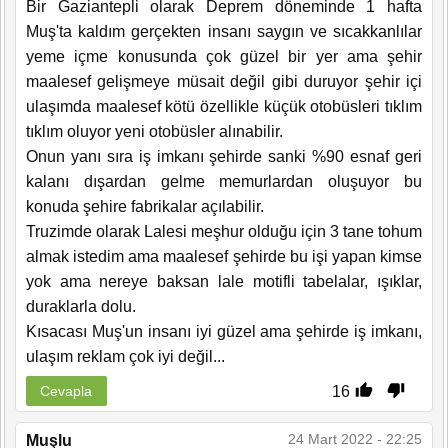
Bir Gaziantepli olarak Deprem döneminde 1 hafta
Muş'ta kaldım gerçekten insanı saygın ve sıcakkanlılar
yeme içme konusunda çok güzel bir yer ama şehir
maalesef gelişmeye müsait değil gibi duruyor şehir içi
ulaşımda maalesef kötü özellikle küçük otobüsleri tıklım
tıklım oluyor yeni otobüsler alınabilir.
Onun yanı sıra iş imkanı şehirde sanki %90 esnaf geri
kalanı dışardan gelme memurlardan oluşuyor bu
konuda şehire fabrikalar açılabilir.
Truzimde olarak Lalesi meşhur olduğu için 3 tane tohum
almak istedim ama maalesef şehirde bu işi yapan kimse
yok ama nereye baksan lale motifli tabelalar, ışıklar,
duraklarla dolu.
Kısacası Muş'un insanı iyi güzel ama şehirde iş imkanı,
ulaşım reklam çok iyi değil...
16
Cevapla
24 Mart 2022 - 22:25
Muşlu