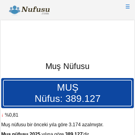
☰
Muş Nüfusu
MUŞ
Nüfus: 389.127
↓
%0,81
Muş nüfusu bir önceki yıla göre 3.174 azalmıştır.
Muş nüfusu 2025
yılına göre
389.127
'dir.