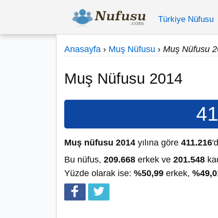
Türkiye Nüfusu
Anasayfa
›
Muş Nüfusu
›
Muş Nüfusu 2
Muş Nüfusu 2014
41
Muş nüfusu 2014
yılına göre
411.216
'd
Bu nüfus,
209.668
erkek ve
201.548
kad
Yüzde olarak ise:
%50,99
erkek,
%49,0