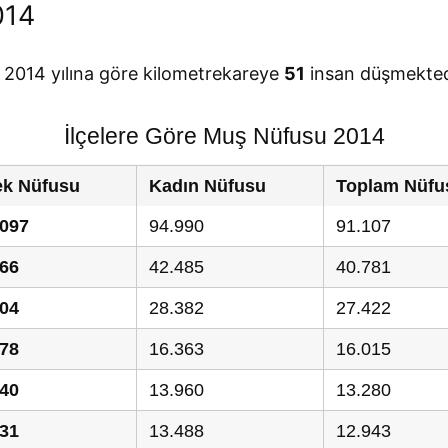
014
 2014 yılına göre kilometrekareye
51
insan düşmekted
İlçelere Göre Muş Nüfusu 2014
ek Nüfusu
Kadın Nüfusu
Toplam Nüfu
.097
94.990
91.107
266
42.485
40.781
804
28.382
27.422
378
16.363
16.015
240
13.960
13.280
431
13.488
12.943