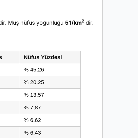
2
ir. Muş nüfus yoğunluğu
51/km
'dir.
s
Nüfus Yüzdesi
% 45,26
% 20,25
% 13,57
% 7,87
% 6,62
% 6,43