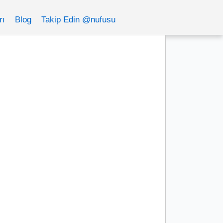
rı
Blog
Takip Edin @nufusu