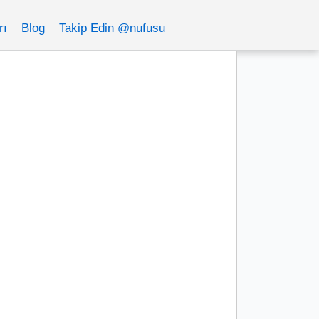
rı
Blog
Takip Edin @nufusu