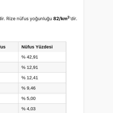
2
ir. Rize nüfus yoğunluğu
82/km
'dir.
fus
Nüfus Yüzdesi
% 42,91
% 12,91
% 12,41
% 9,46
% 5,00
% 4,03