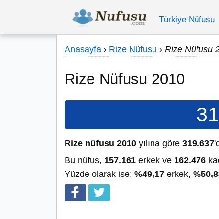
Türkiye Nüfusu
Anasayfa
›
Rize Nüfusu
›
Rize Nüfusu 
Rize Nüfusu 2010
31
Rize nüfusu 2010
yılına göre
319.637
'
Bu nüfus,
157.161
erkek ve
162.476
kad
Yüzde olarak ise:
%49,17
erkek,
%50,8