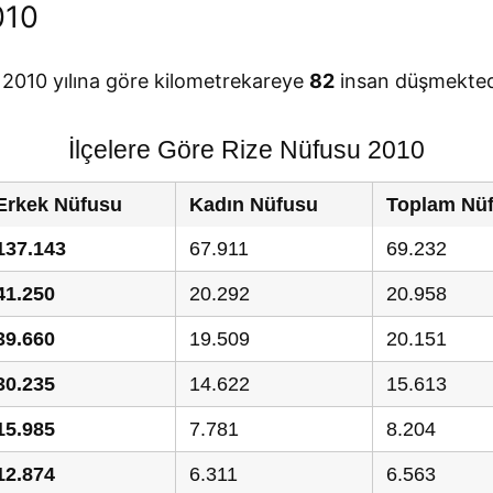
010
e 2010 yılına göre kilometrekareye
82
insan düşmekted
İlçelere Göre Rize Nüfusu 2010
Erkek Nüfusu
Kadın Nüfusu
Toplam Nü
137.143
67.911
69.232
41.250
20.292
20.958
39.660
19.509
20.151
30.235
14.622
15.613
15.985
7.781
8.204
12.874
6.311
6.563