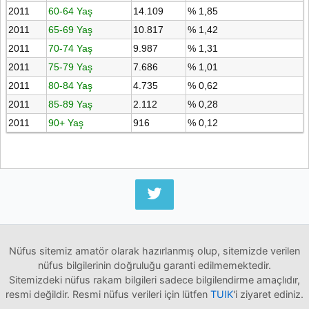
2011
60-64 Yaş
14.109
% 1,85
2011
65-69 Yaş
10.817
% 1,42
2011
70-74 Yaş
9.987
% 1,31
2011
75-79 Yaş
7.686
% 1,01
2011
80-84 Yaş
4.735
% 0,62
2011
85-89 Yaş
2.112
% 0,28
2011
90+ Yaş
916
% 0,12
Nüfus sitemiz amatör olarak hazırlanmış olup, sitemizde verilen
nüfus bilgilerinin doğruluğu garanti edilmemektedir.
Sitemizdeki nüfus rakam bilgileri sadece bilgilendirme amaçlıdır,
resmi değildir. Resmi nüfus verileri için lütfen
TUIK
'i ziyaret ediniz.