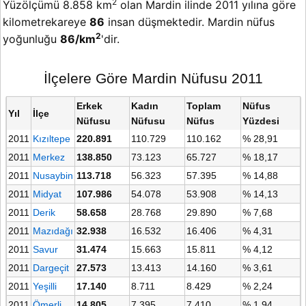
2
Yüzölçümü 8.858 km
olan Mardin ilinde 2011 yılına göre
kilometrekareye
86
insan düşmektedir. Mardin nüfus
2
yoğunluğu
86/km
'dir.
İlçelere Göre Mardin Nüfusu 2011
Erkek
Kadın
Toplam
Nüfus
Yıl
İlçe
Nüfusu
Nüfusu
Nüfus
Yüzdesi
2011
Kızıltepe
220.891
110.729
110.162
% 28,91
2011
Merkez
138.850
73.123
65.727
% 18,17
2011
Nusaybin
113.718
56.323
57.395
% 14,88
2011
Midyat
107.986
54.078
53.908
% 14,13
2011
Derik
58.658
28.768
29.890
% 7,68
2011
Mazıdağı
32.938
16.532
16.406
% 4,31
2011
Savur
31.474
15.663
15.811
% 4,12
2011
Dargeçit
27.573
13.413
14.160
% 3,61
2011
Yeşilli
17.140
8.711
8.429
% 2,24
2011
Ömerli
14.805
7.395
7.410
% 1,94