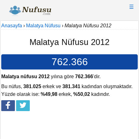
☰
Anasayfa
›
Malatya Nüfusu
›
Malatya Nüfusu 2012
Malatya Nüfusu 2012
762.366
Malatya nüfusu 2012
yılına göre
762.366
'dir.
Bu nüfus,
381.025
erkek ve
381.341
kadından oluşmaktadır.
Yüzde olarak ise:
%49,98
erkek,
%50,02
kadındır.