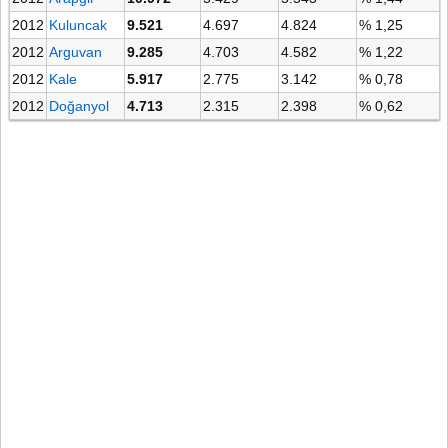
2012
Kuluncak
9.521
4.697
4.824
% 1,25
2012
Arguvan
9.285
4.703
4.582
% 1,22
2012
Kale
5.917
2.775
3.142
% 0,78
2012
Doğanyol
4.713
2.315
2.398
% 0,62