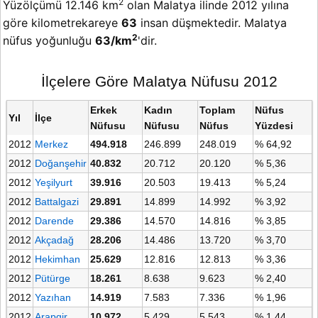
2
Yüzölçümü 12.146 km
olan Malatya ilinde 2012 yılına
göre kilometrekareye
63
insan düşmektedir. Malatya
2
nüfus yoğunluğu
63/km
'dir.
İlçelere Göre Malatya Nüfusu 2012
Erkek
Kadın
Toplam
Nüfus
Yıl
İlçe
Nüfusu
Nüfusu
Nüfus
Yüzdesi
2012
Merkez
494.918
246.899
248.019
% 64,92
2012
Doğanşehir
40.832
20.712
20.120
% 5,36
2012
Yeşilyurt
39.916
20.503
19.413
% 5,24
2012
Battalgazi
29.891
14.899
14.992
% 3,92
2012
Darende
29.386
14.570
14.816
% 3,85
2012
Akçadağ
28.206
14.486
13.720
% 3,70
2012
Hekimhan
25.629
12.816
12.813
% 3,36
2012
Pütürge
18.261
8.638
9.623
% 2,40
2012
Yazıhan
14.919
7.583
7.336
% 1,96
2012
Arapgir
10.972
5.429
5.543
% 1,44