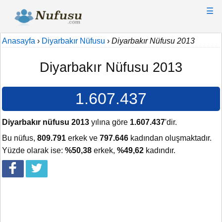
☰
Anasayfa
›
Diyarbakır Nüfusu
›
Diyarbakır Nüfusu 2013
Diyarbakır Nüfusu 2013
1.607.437
Diyarbakır nüfusu 2013
yılına göre
1.607.437
'dir.
Bu nüfus,
809.791
erkek ve
797.646
kadından oluşmaktadır.
Yüzde olarak ise:
%50,38
erkek,
%49,62
kadındır.