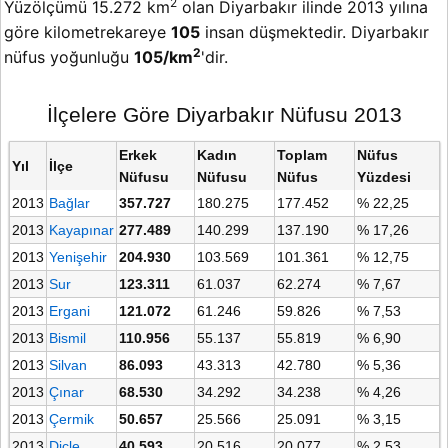
2
Yüzölçümü 15.272 km
olan Diyarbakır ilinde 2013 yılına
göre kilometrekareye
105
insan düşmektedir. Diyarbakır
2
nüfus yoğunluğu
105/km
'dir.
İlçelere Göre Diyarbakır Nüfusu 2013
Erkek
Kadın
Toplam
Nüfus
Yıl
İlçe
Nüfusu
Nüfusu
Nüfus
Yüzdesi
2013
Bağlar
357.727
180.275
177.452
% 22,25
2013
Kayapınar
277.489
140.299
137.190
% 17,26
2013
Yenişehir
204.930
103.569
101.361
% 12,75
2013
Sur
123.311
61.037
62.274
% 7,67
2013
Ergani
121.072
61.246
59.826
% 7,53
2013
Bismil
110.956
55.137
55.819
% 6,90
2013
Silvan
86.093
43.313
42.780
% 5,36
2013
Çınar
68.530
34.292
34.238
% 4,26
2013
Çermik
50.657
25.566
25.091
% 3,15
2013
Dicle
40.593
20.516
20.077
% 2,53