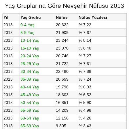
Yaş Gruplarına Göre Nevşehir Nüfusu 2013
Yıl
Yaş Grubu
Nüfus
Nüfus Yüzdesi
2013
0-4 Yaş
20.622
% 7,22
2013
5-9 Yaş
21.909
% 7,67
2013
10-14 Yaş
23.244
% 8,14
2013
15-19 Yaş
23.970
% 8,40
2013
20-24 Yaş
20.746
% 7,27
2013
25-29 Yaş
21.722
% 7,61
2013
30-34 Yaş
22.480
% 7,88
2013
35-39 Yaş
20.659
% 7,24
2013
40-44 Yaş
19.796
% 6,93
2013
45-49 Yaş
18.603
% 6,52
2013
50-54 Yaş
16.851
% 5,90
2013
55-59 Yaş
14.209
% 4,98
2013
60-64 Yaş
12.158
% 4,26
2013
65-69 Yaş
9.805
% 3,43