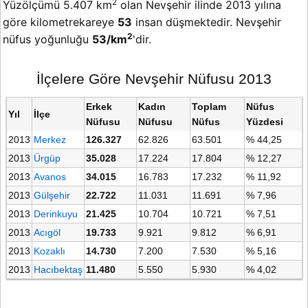
2
Yüzölçümü 5.407 km
olan Nevşehir ilinde 2013 yılına
göre kilometrekareye
53
insan düşmektedir. Nevşehir
2
nüfus yoğunluğu
53/km
'dir.
İlçelere Göre Nevşehir Nüfusu 2013
Erkek
Kadın
Toplam
Nüfus
Yıl
İlçe
Nüfusu
Nüfusu
Nüfus
Yüzdesi
2013
Merkez
126.327
62.826
63.501
% 44,25
2013
Ürgüp
35.028
17.224
17.804
% 12,27
2013
Avanos
34.015
16.783
17.232
% 11,92
2013
Gülşehir
22.722
11.031
11.691
% 7,96
2013
Derinkuyu
21.425
10.704
10.721
% 7,51
2013
Acıgöl
19.733
9.921
9.812
% 6,91
2013
Kozaklı
14.730
7.200
7.530
% 5,16
2013
Hacıbektaş
11.480
5.550
5.930
% 4,02