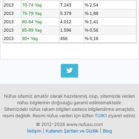
2013
70-74 Yaş
7.243
% 2,54
2013
75-79 Yaş
5.379
% 1,88
2013
80-84 Yaş
4.012
% 1,41
2013
85-89 Yaş
1.596
% 0,56
2013
90+ Yaş
456
% 0,16
Nüfus sitemiz amatör olarak hazırlanmış olup, sitemizde verilen
nüfus bilgilerinin doğruluğu garanti edilmemektedir.
Sitemizdeki nüfus rakam bilgileri sadece bilgilendirme amaçlıdır,
resmi değildir. Resmi nüfus verileri için lütfen
TUIK
'i ziyaret ediniz.
© 2012-2026 www.nufusu.com
İletişim
|
Kullanım Şartları ve Gizlilik
|
Blog