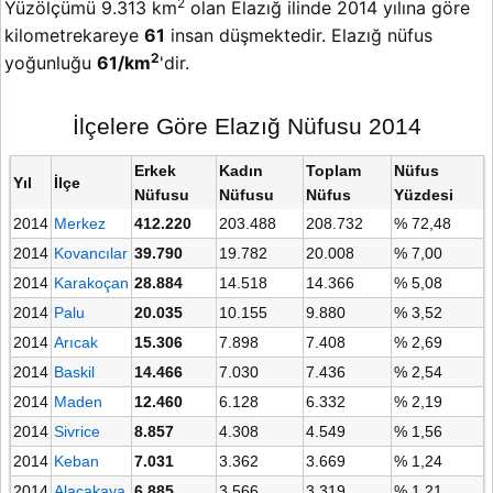
2
Yüzölçümü 9.313 km
olan Elazığ ilinde 2014 yılına göre
kilometrekareye
61
insan düşmektedir. Elazığ nüfus
2
yoğunluğu
61/km
'dir.
İlçelere Göre Elazığ Nüfusu 2014
Erkek
Kadın
Toplam
Nüfus
Yıl
İlçe
Nüfusu
Nüfusu
Nüfus
Yüzdesi
2014
Merkez
412.220
203.488
208.732
% 72,48
2014
Kovancılar
39.790
19.782
20.008
% 7,00
2014
Karakoçan
28.884
14.518
14.366
% 5,08
2014
Palu
20.035
10.155
9.880
% 3,52
2014
Arıcak
15.306
7.898
7.408
% 2,69
2014
Baskil
14.466
7.030
7.436
% 2,54
2014
Maden
12.460
6.128
6.332
% 2,19
2014
Sivrice
8.857
4.308
4.549
% 1,56
2014
Keban
7.031
3.362
3.669
% 1,24
2014
Alacakaya
6.885
3.566
3.319
% 1,21