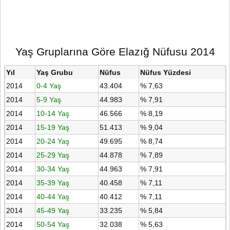
Yaş Gruplarına Göre Elazığ Nüfusu 2014
Yıl
Yaş Grubu
Nüfus
Nüfus Yüzdesi
2014
0-4 Yaş
43.404
% 7,63
2014
5-9 Yaş
44.983
% 7,91
2014
10-14 Yaş
46.566
% 8,19
2014
15-19 Yaş
51.413
% 9,04
2014
20-24 Yaş
49.695
% 8,74
2014
25-29 Yaş
44.878
% 7,89
2014
30-34 Yaş
44.963
% 7,91
2014
35-39 Yaş
40.458
% 7,11
2014
40-44 Yaş
40.412
% 7,11
2014
45-49 Yaş
33.235
% 5,84
2014
50-54 Yaş
32.038
% 5,63