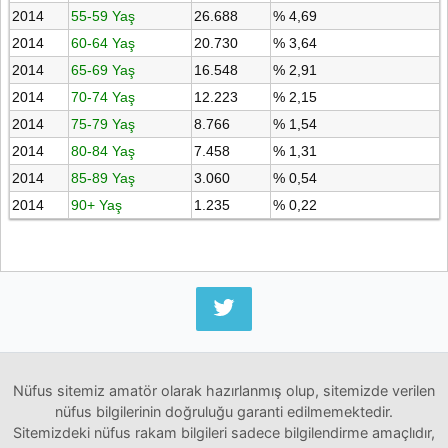
2014
55-59 Yaş
26.688
% 4,69
2014
60-64 Yaş
20.730
% 3,64
2014
65-69 Yaş
16.548
% 2,91
2014
70-74 Yaş
12.223
% 2,15
2014
75-79 Yaş
8.766
% 1,54
2014
80-84 Yaş
7.458
% 1,31
2014
85-89 Yaş
3.060
% 0,54
2014
90+ Yaş
1.235
% 0,22
Nüfus sitemiz amatör olarak hazırlanmış olup, sitemizde verilen
nüfus bilgilerinin doğruluğu garanti edilmemektedir.
Sitemizdeki nüfus rakam bilgileri sadece bilgilendirme amaçlıdır,