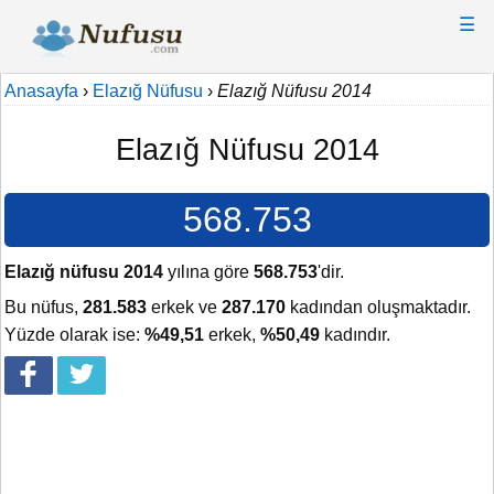
☰
Anasayfa
›
Elazığ Nüfusu
›
Elazığ Nüfusu 2014
Elazığ Nüfusu 2014
568.753
Elazığ nüfusu 2014
yılına göre
568.753
'dir.
Bu nüfus,
281.583
erkek ve
287.170
kadından oluşmaktadır.
Yüzde olarak ise:
%49,51
erkek,
%50,49
kadındır.