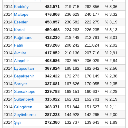
2014
Kadıköy
482.571
219.715
262.856
% 3,36
2014
Maltepe
476.806
236.629
240.177
% 3,32
2014
Esenler
458.857
236.582
222.275
% 3,19
2014
Kartal
450.498
224.263
226.235
% 3,13
2014
Kağıthane
432.230
219.449
212.781
% 3,01
2014
Fatih
419.266
208.242
211.024
% 2,92
2014
Avcılar
417.852
210.136
207.716
% 2,91
2014
Ataşehir
408.986
202.957
206.029
% 2,84
2014
Eyüpsultan
367.824
185.182
182.642
% 2,56
2014
Başakşehir
342.422
172.273
170.149
% 2,38
2014
Sarıyer
337.681
167.626
170.055
% 2,35
2014
Sancaktepe
329.788
169.151
160.637
% 2,29
2014
Sultanbeyli
315.022
162.321
152.701
% 2,19
2014
Güngören
303.371
151.844
151.527
% 2,11
2014
Zeytinburnu
287.223
144.928
142.295
% 2,00
2014
Şişli
272.380
132.737
139.643
% 1,89