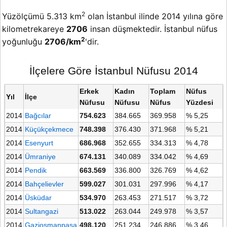
2
Yüzölçümü 5.313 km
olan İstanbul ilinde 2014 yılına göre
kilometrekareye
2706
insan düşmektedir. İstanbul nüfus
2
yoğunluğu
2706/km
'dir.
İlçelere Göre İstanbul Nüfusu 2014
Erkek
Kadın
Toplam
Nüfus
Yıl
İlçe
Nüfusu
Nüfusu
Nüfus
Yüzdesi
2014
Bağcılar
754.623
384.665
369.958
% 5,25
2014
Küçükçekmece
748.398
376.430
371.968
% 5,21
2014
Esenyurt
686.968
352.655
334.313
% 4,78
2014
Ümraniye
674.131
340.089
334.042
% 4,69
2014
Pendik
663.569
336.800
326.769
% 4,62
2014
Bahçelievler
599.027
301.031
297.996
% 4,17
2014
Üsküdar
534.970
263.453
271.517
% 3,72
2014
Sultangazi
513.022
263.044
249.978
% 3,57
2014
Gaziosmanpaşa
498.120
251.234
246.886
% 3,46