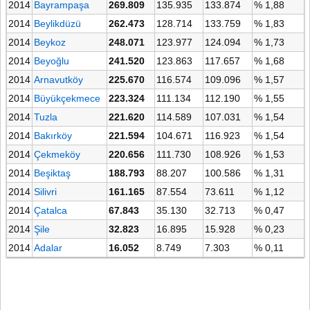
2014
Bayrampaşa
269.809
135.935
133.874
% 1,88
2014
Beylikdüzü
262.473
128.714
133.759
% 1,83
2014
Beykoz
248.071
123.977
124.094
% 1,73
2014
Beyoğlu
241.520
123.863
117.657
% 1,68
2014
Arnavutköy
225.670
116.574
109.096
% 1,57
2014
Büyükçekmece
223.324
111.134
112.190
% 1,55
2014
Tuzla
221.620
114.589
107.031
% 1,54
2014
Bakırköy
221.594
104.671
116.923
% 1,54
2014
Çekmeköy
220.656
111.730
108.926
% 1,53
2014
Beşiktaş
188.793
88.207
100.586
% 1,31
2014
Silivri
161.165
87.554
73.611
% 1,12
2014
Çatalca
67.843
35.130
32.713
% 0,47
2014
Şile
32.823
16.895
15.928
% 0,23
2014
Adalar
16.052
8.749
7.303
% 0,11