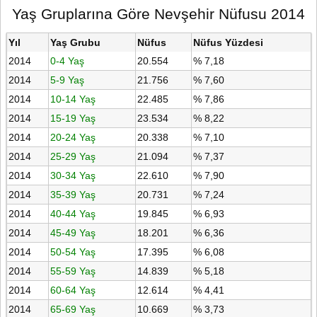
Yaş Gruplarına Göre Nevşehir Nüfusu 2014
Yıl
Yaş Grubu
Nüfus
Nüfus Yüzdesi
2014
0-4 Yaş
20.554
% 7,18
2014
5-9 Yaş
21.756
% 7,60
2014
10-14 Yaş
22.485
% 7,86
2014
15-19 Yaş
23.534
% 8,22
2014
20-24 Yaş
20.338
% 7,10
2014
25-29 Yaş
21.094
% 7,37
2014
30-34 Yaş
22.610
% 7,90
2014
35-39 Yaş
20.731
% 7,24
2014
40-44 Yaş
19.845
% 6,93
2014
45-49 Yaş
18.201
% 6,36
2014
50-54 Yaş
17.395
% 6,08
2014
55-59 Yaş
14.839
% 5,18
2014
60-64 Yaş
12.614
% 4,41
2014
65-69 Yaş
10.669
% 3,73