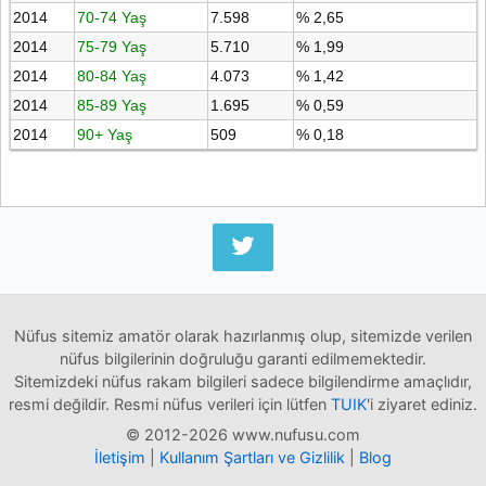
2014
70-74 Yaş
7.598
% 2,65
2014
75-79 Yaş
5.710
% 1,99
2014
80-84 Yaş
4.073
% 1,42
2014
85-89 Yaş
1.695
% 0,59
2014
90+ Yaş
509
% 0,18
Nüfus sitemiz amatör olarak hazırlanmış olup, sitemizde verilen
nüfus bilgilerinin doğruluğu garanti edilmemektedir.
Sitemizdeki nüfus rakam bilgileri sadece bilgilendirme amaçlıdır,
resmi değildir. Resmi nüfus verileri için lütfen
TUIK
'i ziyaret ediniz.
© 2012-2026 www.nufusu.com
İletişim
|
Kullanım Şartları ve Gizlilik
|
Blog