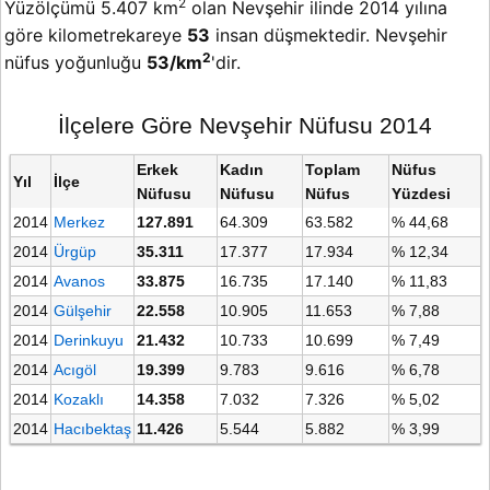
2
Yüzölçümü 5.407 km
olan Nevşehir ilinde 2014 yılına
göre kilometrekareye
53
insan düşmektedir. Nevşehir
2
nüfus yoğunluğu
53/km
'dir.
İlçelere Göre Nevşehir Nüfusu 2014
Erkek
Kadın
Toplam
Nüfus
Yıl
İlçe
Nüfusu
Nüfusu
Nüfus
Yüzdesi
2014
Merkez
127.891
64.309
63.582
% 44,68
2014
Ürgüp
35.311
17.377
17.934
% 12,34
2014
Avanos
33.875
16.735
17.140
% 11,83
2014
Gülşehir
22.558
10.905
11.653
% 7,88
2014
Derinkuyu
21.432
10.733
10.699
% 7,49
2014
Acıgöl
19.399
9.783
9.616
% 6,78
2014
Kozaklı
14.358
7.032
7.326
% 5,02
2014
Hacıbektaş
11.426
5.544
5.882
% 3,99