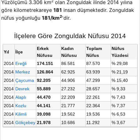
2
Yüzölçümü 3.306 km
olan Zonguldak ilinde 2014 yılına
göre kilometrekareye
181
insan düşmektedir. Zonguldak
2
nüfus yoğunluğu
181/km
'dir.
İlçelere Göre Zonguldak Nüfusu 2014
Erkek
Kadın
Toplam
Nüfus
Yıl
İlçe
Nüfusu
Nüfusu
Nüfus
Yüzdesi
2014
Ereğli
174.151
86.581
87.570
% 29,08
2014
Merkez
126.864
62.925
63.939
% 21,19
2014
Çaycuma
92.205
44.906
47.299
% 15,40
2014
Devrek
55.889
27.232
28.657
% 9,33
2014
Alaplı
44.470
22.209
22.261
% 7,43
2014
Kozlu
44.141
21.777
22.364
% 7,37
2014
Kilimli
39.098
19.562
19.536
% 6,53
2014
Gökçebey
21.978
10.686
11.292
% 3,67