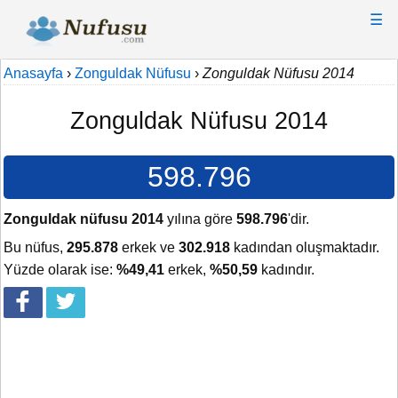
☰
Anasayfa
›
Zonguldak Nüfusu
›
Zonguldak Nüfusu 2014
Zonguldak Nüfusu 2014
598.796
Zonguldak nüfusu 2014
yılına göre
598.796
'dir.
Bu nüfus,
295.878
erkek ve
302.918
kadından oluşmaktadır.
Yüzde olarak ise:
%49,41
erkek,
%50,59
kadındır.