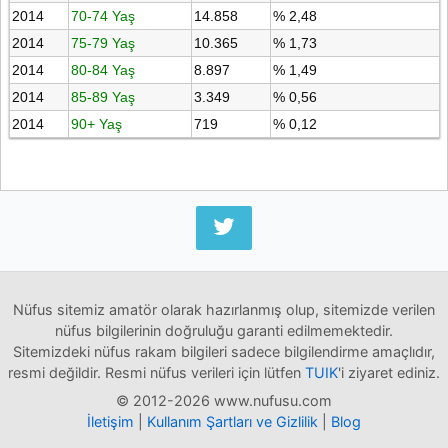
2014
70-74 Yaş
14.858
% 2,48
2014
75-79 Yaş
10.365
% 1,73
2014
80-84 Yaş
8.897
% 1,49
2014
85-89 Yaş
3.349
% 0,56
2014
90+ Yaş
719
% 0,12
Nüfus sitemiz amatör olarak hazırlanmış olup, sitemizde verilen
nüfus bilgilerinin doğruluğu garanti edilmemektedir.
Sitemizdeki nüfus rakam bilgileri sadece bilgilendirme amaçlıdır,
resmi değildir. Resmi nüfus verileri için lütfen
TUIK
'i ziyaret ediniz.
© 2012-2026 www.nufusu.com
İletişim
|
Kullanım Şartları ve Gizlilik
|
Blog