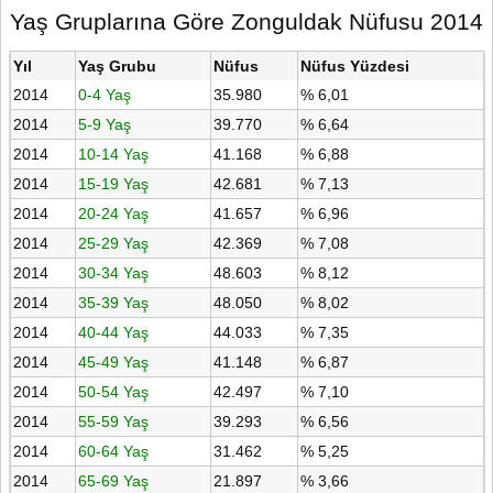
Yaş Gruplarına Göre Zonguldak Nüfusu 2014
Yıl
Yaş Grubu
Nüfus
Nüfus Yüzdesi
2014
0-4 Yaş
35.980
% 6,01
2014
5-9 Yaş
39.770
% 6,64
2014
10-14 Yaş
41.168
% 6,88
2014
15-19 Yaş
42.681
% 7,13
2014
20-24 Yaş
41.657
% 6,96
2014
25-29 Yaş
42.369
% 7,08
2014
30-34 Yaş
48.603
% 8,12
2014
35-39 Yaş
48.050
% 8,02
2014
40-44 Yaş
44.033
% 7,35
2014
45-49 Yaş
41.148
% 6,87
2014
50-54 Yaş
42.497
% 7,10
2014
55-59 Yaş
39.293
% 6,56
2014
60-64 Yaş
31.462
% 5,25
2014
65-69 Yaş
21.897
% 3,66