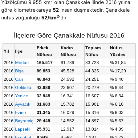
2
Yüzölçümü 9.955 km
olan Çanakkale ilinde 2016 yılına
göre kilometrekareye
52
insan düşmektedir. Çanakkale
2
nüfus yoğunluğu
52/km
'dir.
İlçelere Göre Çanakkale Nüfusu 2016
Erkek
Kadın
Toplam
Nüfus
Yıl
İlçe
Nüfusu
Nüfusu
Nüfus
Yüzdesi
2016
Merkez
165.517
81.789
83.728
% 31,84
2016
Biga
89.853
45.528
44.325
% 17,29
2016
Çan
48.843
24.592
24.251
% 9,40
2016
Gelibolu
43.886
23.607
20.279
% 8,44
2016
Yenice
32.948
16.341
16.607
% 6,34
2016
Ayvacık
31.683
15.782
15.901
% 6,10
2016
Ezine
31.345
16.029
15.316
% 6,03
2016
Bayramiç
29.449
14.552
14.897
% 5,67
2016
Lapseki
25.931
12.917
13.014
% 4,99
2016
Eceabat
8.949
4.562
4.387
% 1,72