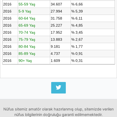
2016
55-59 Yaş
34.607
% 6,66
2016
5-9 Yaş
27.994
% 5,39
2016
60-64 Yaş
31.758
% 6,11
2016
65-69 Yaş
25.227
% 4,85
2016
70-74 Yaş
17.952
% 3,45
2016
75-79 Yaş
13.883
% 2,67
2016
80-84 Yaş
9.181
% 1,77
2016
85-89 Yaş
4.737
% 0,91
2016
90+ Yaş
1.609
% 0,31
Nüfus sitemiz amatör olarak hazırlanmış olup, sitemizde verilen
nüfus bilgilerinin doğruluğu garanti edilmemektedir.