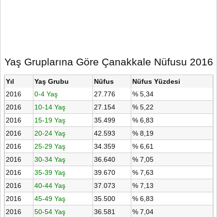
Yaş Gruplarına Göre Çanakkale Nüfusu 2016
Yıl
Yaş Grubu
Nüfus
Nüfus Yüzdesi
2016
0-4 Yaş
27.776
% 5,34
2016
10-14 Yaş
27.154
% 5,22
2016
15-19 Yaş
35.499
% 6,83
2016
20-24 Yaş
42.593
% 8,19
2016
25-29 Yaş
34.359
% 6,61
2016
30-34 Yaş
36.640
% 7,05
2016
35-39 Yaş
39.670
% 7,63
2016
40-44 Yaş
37.073
% 7,13
2016
45-49 Yaş
35.500
% 6,83
2016
50-54 Yaş
36.581
% 7,04