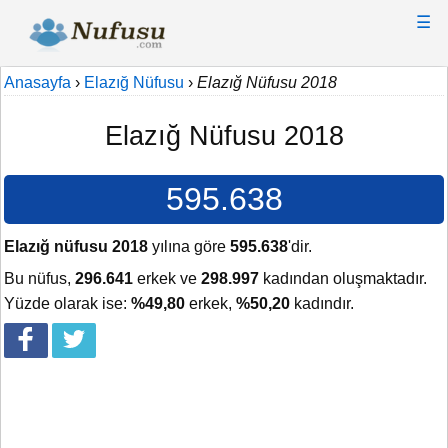
☰
Anasayfa
›
Elazığ Nüfusu
›
Elazığ Nüfusu 2018
Elazığ Nüfusu 2018
595.638
Elazığ nüfusu 2018
yılına göre
595.638
'dir.
Bu nüfus,
296.641
erkek ve
298.997
kadından oluşmaktadır.
Yüzde olarak ise:
%49,80
erkek,
%50,20
kadındır.