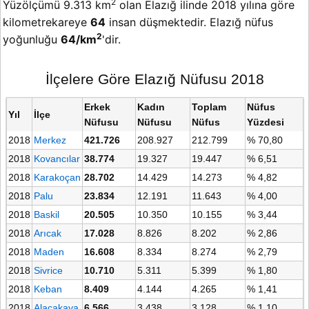
2
Yüzölçümü 9.313 km
olan Elazığ ilinde 2018 yılına göre
kilometrekareye
64
insan düşmektedir. Elazığ nüfus
2
yoğunluğu
64/km
'dir.
İlçelere Göre Elazığ Nüfusu 2018
Erkek
Kadın
Toplam
Nüfus
Yıl
İlçe
Nüfusu
Nüfusu
Nüfus
Yüzdesi
2018
Merkez
421.726
208.927
212.799
% 70,80
2018
Kovancılar
38.774
19.327
19.447
% 6,51
2018
Karakoçan
28.702
14.429
14.273
% 4,82
2018
Palu
23.834
12.191
11.643
% 4,00
2018
Baskil
20.505
10.350
10.155
% 3,44
2018
Arıcak
17.028
8.826
8.202
% 2,86
2018
Maden
16.608
8.334
8.274
% 2,79
2018
Sivrice
10.710
5.311
5.399
% 1,80
2018
Keban
8.409
4.144
4.265
% 1,41
2018
Alacakaya
6.566
3.438
3.128
% 1,10