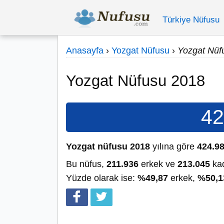
Türkiye Nüfusu
Anasayfa
›
Yozgat Nüfusu
›
Yozgat Nüf
Yozgat Nüfusu 2018
42
Yozgat nüfusu 2018
yılına göre
424.9
Bu nüfus,
211.936
erkek ve
213.045
kad
Yüzde olarak ise:
%49,87
erkek,
%50,1