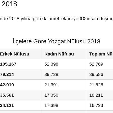
 2018
inde 2018 yılına göre kilometrekareye
30
insan düşme
İlçelere Göre Yozgat Nüfusu 2018
Erkek Nüfusu
Kadın Nüfusu
Toplam Nü
105.167
52.398
52.769
79.314
39.728
39.586
42.919
21.391
21.528
35.561
17.350
18.211
34.121
17.398
16.723