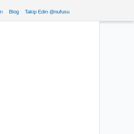
rı
Blog
Takip Edin @nufusu