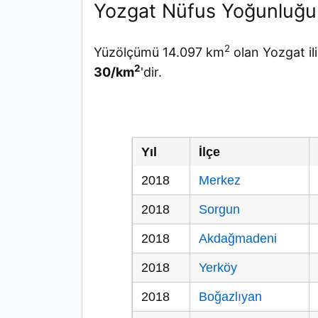
Yozgat Nüfus Yoğunluğu
2
Yüzölçümü 14.097 km
olan Yozgat il
2
30/km
'dir.
Yıl
İlçe
2018
Merkez
2018
Sorgun
2018
Akdağmadeni
2018
Yerköy
2018
Boğazlıyan