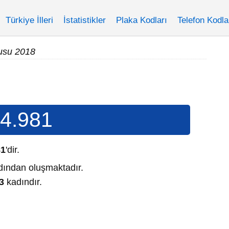
Türkiye İlleri
İstatistikler
Plaka Kodları
Telefon Kodla
usu 2018
4.981
81
'dir.
ından oluşmaktadır.
3
kadındır.