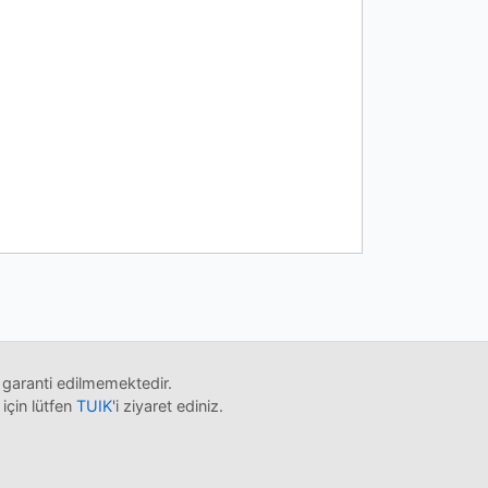
 garanti edilmemektedir.
 için lütfen
TUIK
'i ziyaret ediniz.