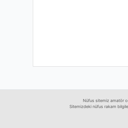
Nüfus sitemiz amatör ol
Sitemizdeki nüfus rakam bilgiler