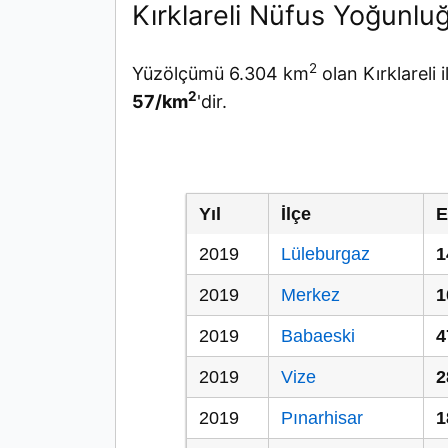
Kırklareli Nüfus Yoğunlu
2
Yüzölçümü 6.304 km
olan Kırklareli
2
57/km
'dir.
Yıl
İlçe
E
2019
Lüleburgaz
1
2019
Merkez
1
2019
Babaeski
4
2019
Vize
2
2019
Pınarhisar
1