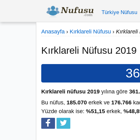
Türkiye Nüfusu
Anasayfa
›
Kırklareli Nüfusu
›
Kırklarel
Kırklareli Nüfusu 2019
36
Kırklareli nüfusu 2019
yılına göre
361
Bu nüfus,
185.070
erkek ve
176.766
kad
Yüzde olarak ise:
%51,15
erkek,
%48,8