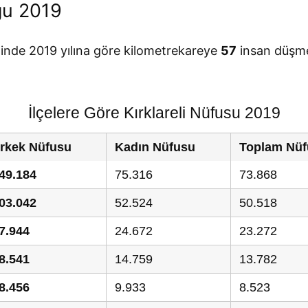
ğu 2019
 ilinde 2019 yılına göre kilometrekareye
57
insan düşmek
İlçelere Göre Kırklareli Nüfusu 2019
rkek Nüfusu
Kadın Nüfusu
Toplam Nüf
49.184
75.316
73.868
03.042
52.524
50.518
7.944
24.672
23.272
8.541
14.759
13.782
8.456
9.933
8.523