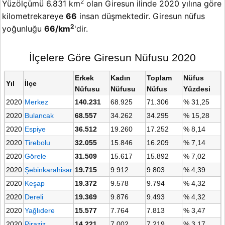
2
Yüzölçümü 6.831 km
olan Giresun ilinde 2020 yılına göre
kilometrekareye
66
insan düşmektedir. Giresun nüfus
2
yoğunluğu
66/km
'dir.
İlçelere Göre Giresun Nüfusu 2020
Erkek
Kadın
Toplam
Nüfus
Yıl
İlçe
Nüfusu
Nüfusu
Nüfus
Yüzdesi
2020
Merkez
140.231
68.925
71.306
% 31,25
2020
Bulancak
68.557
34.262
34.295
% 15,28
2020
Espiye
36.512
19.260
17.252
% 8,14
2020
Tirebolu
32.055
15.846
16.209
% 7,14
2020
Görele
31.509
15.617
15.892
% 7,02
2020
Şebinkarahisar
19.715
9.912
9.803
% 4,39
2020
Keşap
19.372
9.578
9.794
% 4,32
2020
Dereli
19.369
9.876
9.493
% 4,32
2020
Yağlıdere
15.577
7.764
7.813
% 3,47
2020
Piraziz
14.221
7.002
7.219
% 3,17