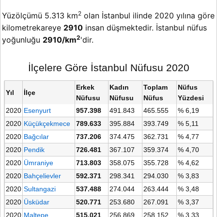
2
Yüzölçümü 5.313 km
olan İstanbul ilinde 2020 yılına göre
kilometrekareye
2910
insan düşmektedir. İstanbul nüfus
2
yoğunluğu
2910/km
'dir.
İlçelere Göre İstanbul Nüfusu 2020
Erkek
Kadın
Toplam
Nüfus
Yıl
İlçe
Nüfusu
Nüfusu
Nüfus
Yüzdesi
2020
Esenyurt
957.398
491.843
465.555
% 6,19
2020
Küçükçekmece
789.633
395.884
393.749
% 5,11
2020
Bağcılar
737.206
374.475
362.731
% 4,77
2020
Pendik
726.481
367.107
359.374
% 4,70
2020
Ümraniye
713.803
358.075
355.728
% 4,62
2020
Bahçelievler
592.371
298.341
294.030
% 3,83
2020
Sultangazi
537.488
274.044
263.444
% 3,48
2020
Üsküdar
520.771
253.680
267.091
% 3,37
2020
Maltepe
515.021
256.869
258.152
% 3,33