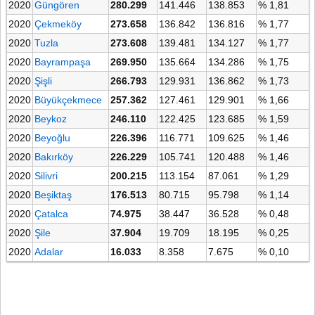
2020
Güngören
280.299
141.446
138.853
% 1,81
2020
Çekmeköy
273.658
136.842
136.816
% 1,77
2020
Tuzla
273.608
139.481
134.127
% 1,77
2020
Bayrampaşa
269.950
135.664
134.286
% 1,75
2020
Şişli
266.793
129.931
136.862
% 1,73
2020
Büyükçekmece
257.362
127.461
129.901
% 1,66
2020
Beykoz
246.110
122.425
123.685
% 1,59
2020
Beyoğlu
226.396
116.771
109.625
% 1,46
2020
Bakırköy
226.229
105.741
120.488
% 1,46
2020
Silivri
200.215
113.154
87.061
% 1,29
2020
Beşiktaş
176.513
80.715
95.798
% 1,14
2020
Çatalca
74.975
38.447
36.528
% 0,48
2020
Şile
37.904
19.709
18.195
% 0,25
2020
Adalar
16.033
8.358
7.675
% 0,10