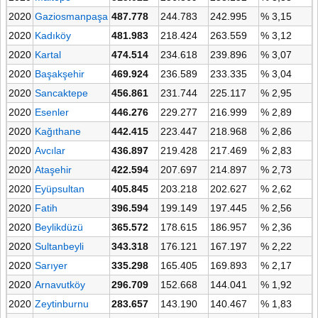
2020
Gaziosmanpaşa
487.778
244.783
242.995
% 3,15
2020
Kadıköy
481.983
218.424
263.559
% 3,12
2020
Kartal
474.514
234.618
239.896
% 3,07
2020
Başakşehir
469.924
236.589
233.335
% 3,04
2020
Sancaktepe
456.861
231.744
225.117
% 2,95
2020
Esenler
446.276
229.277
216.999
% 2,89
2020
Kağıthane
442.415
223.447
218.968
% 2,86
2020
Avcılar
436.897
219.428
217.469
% 2,83
2020
Ataşehir
422.594
207.697
214.897
% 2,73
2020
Eyüpsultan
405.845
203.218
202.627
% 2,62
2020
Fatih
396.594
199.149
197.445
% 2,56
2020
Beylikdüzü
365.572
178.615
186.957
% 2,36
2020
Sultanbeyli
343.318
176.121
167.197
% 2,22
2020
Sarıyer
335.298
165.405
169.893
% 2,17
2020
Arnavutköy
296.709
152.668
144.041
% 1,92
2020
Zeytinburnu
283.657
143.190
140.467
% 1,83