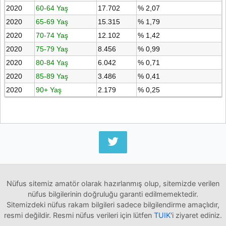
2020
60-64 Yaş
17.702
% 2,07
2020
65-69 Yaş
15.315
% 1,79
2020
70-74 Yaş
12.102
% 1,42
2020
75-79 Yaş
8.456
% 0,99
2020
80-84 Yaş
6.042
% 0,71
2020
85-89 Yaş
3.486
% 0,41
2020
90+ Yaş
2.179
% 0,25
Nüfus sitemiz amatör olarak hazırlanmış olup, sitemizde verilen
nüfus bilgilerinin doğruluğu garanti edilmemektedir.
Sitemizdeki nüfus rakam bilgileri sadece bilgilendirme amaçlıdır,
resmi değildir. Resmi nüfus verileri için lütfen
TUIK
'i ziyaret ediniz.