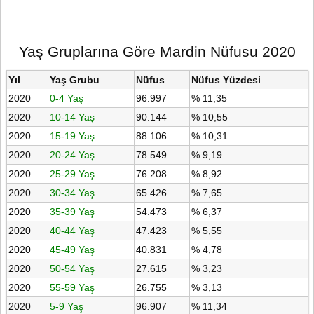
Yaş Gruplarına Göre Mardin Nüfusu 2020
Yıl
Yaş Grubu
Nüfus
Nüfus Yüzdesi
2020
0-4 Yaş
96.997
% 11,35
2020
10-14 Yaş
90.144
% 10,55
2020
15-19 Yaş
88.106
% 10,31
2020
20-24 Yaş
78.549
% 9,19
2020
25-29 Yaş
76.208
% 8,92
2020
30-34 Yaş
65.426
% 7,65
2020
35-39 Yaş
54.473
% 6,37
2020
40-44 Yaş
47.423
% 5,55
2020
45-49 Yaş
40.831
% 4,78
2020
50-54 Yaş
27.615
% 3,23
2020
55-59 Yaş
26.755
% 3,13
2020
5-9 Yaş
96.907
% 11,34