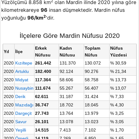
2
Yüzölçümü 8.858 km
olan Mardin ilinde 2020 yılına göre
kilometrekareye
96
insan düşmektedir. Mardin nüfus
2
yoğunluğu
96/km
'dir.
İlçelere Göre Mardin Nüfusu 2020
Erkek
Kadın
Toplam
Nüfus
Yıl
İlçe
Nüfusu
Nüfusu
Nüfus
Yüzdesi
2020
Kızıltepe
261.442
131.370
130.072
% 30,59
2020
Artuklu
182.400
92.124
90.276
% 21,34
2020
Midyat
117.364
58.606
58.758
% 13,73
2020
Nusaybin
111.674
55.267
56.407
% 13,07
2020
Derik
62.611
31.187
31.424
% 7,33
2020
Mazıdağı
36.747
18.702
18.045
% 4,30
2020
Dargeçit
27.743
13.764
13.979
% 3,25
2020
Savur
26.101
13.078
13.023
% 3,05
2020
Yeşilli
14.515
7.413
7.102
% 1,70
2020
Ömerli
14.119
7.269
6.850
% 1,65