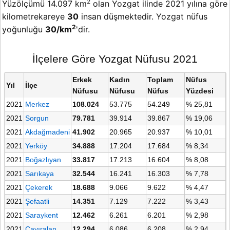
2
Yüzölçümü 14.097 km
olan Yozgat ilinde 2021 yılına göre
kilometrekareye
30
insan düşmektedir. Yozgat nüfus
2
yoğunluğu
30/km
'dir.
İlçelere Göre Yozgat Nüfusu 2021
Erkek
Kadın
Toplam
Nüfus
Yıl
İlçe
Nüfusu
Nüfusu
Nüfus
Yüzdesi
2021
Merkez
108.024
53.775
54.249
% 25,81
2021
Sorgun
79.781
39.914
39.867
% 19,06
2021
Akdağmadeni
41.902
20.965
20.937
% 10,01
2021
Yerköy
34.888
17.204
17.684
% 8,34
2021
Boğazlıyan
33.817
17.213
16.604
% 8,08
2021
Sarıkaya
32.544
16.241
16.303
% 7,78
2021
Çekerek
18.688
9.066
9.622
% 4,47
2021
Şefaatli
14.351
7.129
7.222
% 3,43
2021
Saraykent
12.462
6.261
6.201
% 2,98
2021
Çayıralan
12.294
6.086
6.208
% 2,94