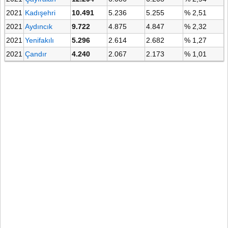
2021
Kadışehri
10.491
5.236
5.255
% 2,51
2021
Aydıncık
9.722
4.875
4.847
% 2,32
2021
Yenifakılı
5.296
2.614
2.682
% 1,27
2021
Çandır
4.240
2.067
2.173
% 1,01