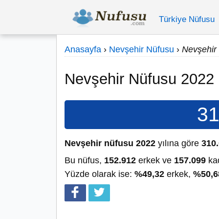
Türkiye Nüfusu
Anasayfa
›
Nevşehir Nüfusu
›
Nevşehir
Nevşehir Nüfusu 2022
31
Nevşehir nüfusu 2022
yılına göre
310
Bu nüfus,
152.912
erkek ve
157.099
kad
Yüzde olarak ise:
%49,32
erkek,
%50,6