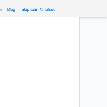
rı
Blog
Takip Edin @nufusu