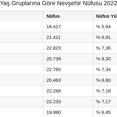
Yaş Gruplarına Göre Nevşehir Nüfusu 202
Nüfus
Nüfus Yü
18.417
% 5,94
21.411
% 6,91
22.823
% 7,36
25.739
% 8,30
22.765
% 7,34
20.463
% 6,60
22.268
% 7,18
22.233
% 7,17
19.990
% 6,45