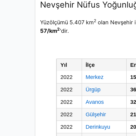
Nevşehir Nüfus Yoğunlu
2
Yüzölçümü 5.407 km
olan Nevşehir i
2
57/km
'dir.
Yıl
İlçe
E
2022
Merkez
15
2022
Ürgüp
36
2022
Avanos
32
2022
Gülşehir
21
2022
Derinkuyu
20