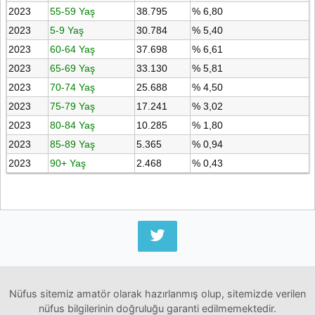
2023
55-59 Yaş
38.795
% 6,80
2023
5-9 Yaş
30.784
% 5,40
2023
60-64 Yaş
37.698
% 6,61
2023
65-69 Yaş
33.130
% 5,81
2023
70-74 Yaş
25.688
% 4,50
2023
75-79 Yaş
17.241
% 3,02
2023
80-84 Yaş
10.285
% 1,80
2023
85-89 Yaş
5.365
% 0,94
2023
90+ Yaş
2.468
% 0,43
Nüfus sitemiz amatör olarak hazırlanmış olup, sitemizde verilen
nüfus bilgilerinin doğruluğu garanti edilmemektedir.