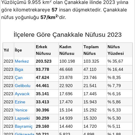
2
Yüzölçümü 9.955 km
olan Çanakkale ilinde 2023 yılına
göre kilometrekareye
57
insan düşmektedir. Çanakkale
2
nüfus yoğunluğu
57/km
'dir.
İlçelere Göre Çanakkale Nüfusu 2023
Erkek
Kadın
Toplam
Nüfus
Yıl
İlçe
Nüfusu
Nüfusu
Nüfus
Yüzdesi
2023
Merkez
203.523
100.198
103.325
% 35,67
2023
Biga
93.778
46.668
47.110
% 16,44
2023
Çan
47.624
23.878
23.746
% 8,35
2023
Gelibolu
44.461
22.920
21.541
% 7,79
2023
Ayvacık
35.141
17.696
17.445
% 6,16
2023
Ezine
33.413
17.470
15.943
% 5,86
2023
Yenice
30.396
15.104
15.292
% 5,33
2023
Lapseki
30.259
14.939
15.320
% 5,30
2023
Bayramiç
29.160
14.440
14.720
% 5,11
2023
Gökçeada
10.721
5.823
4.898
% 1,88