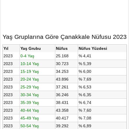
Yaş Gruplarına Göre Çanakkale Nüfusu 2023
Yıl
Yaş Grubu
Nüfus
Nüfus Yüzdesi
2023
0-4 Yaş
25.168
% 4,41
2023
10-14 Yaş
30.723
% 5,39
2023
15-19 Yaş
34.253
% 6,00
2023
20-24 Yaş
43.896
% 7,69
2023
25-29 Yaş
37.261
% 6,53
2023
30-34 Yaş
36.246
% 6,35
2023
35-39 Yaş
38.431
% 6,74
2023
40-44 Yaş
43.358
% 7,60
2023
45-49 Yaş
40.417
% 7,08
2023
50-54 Yaş
39.292
% 6,89