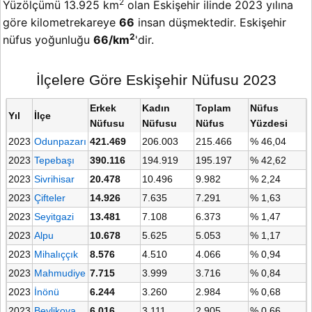
2
Yüzölçümü 13.925 km
olan Eskişehir ilinde 2023 yılına
göre kilometrekareye
66
insan düşmektedir. Eskişehir
2
nüfus yoğunluğu
66/km
'dir.
İlçelere Göre Eskişehir Nüfusu 2023
Erkek
Kadın
Toplam
Nüfus
Yıl
İlçe
Nüfusu
Nüfusu
Nüfus
Yüzdesi
2023
Odunpazarı
421.469
206.003
215.466
% 46,04
2023
Tepebaşı
390.116
194.919
195.197
% 42,62
2023
Sivrihisar
20.478
10.496
9.982
% 2,24
2023
Çifteler
14.926
7.635
7.291
% 1,63
2023
Seyitgazi
13.481
7.108
6.373
% 1,47
2023
Alpu
10.678
5.625
5.053
% 1,17
2023
Mihalıççık
8.576
4.510
4.066
% 0,94
2023
Mahmudiye
7.715
3.999
3.716
% 0,84
2023
İnönü
6.244
3.260
2.984
% 0,68
2023
Beylikova
6.016
3.111
2.905
% 0,66