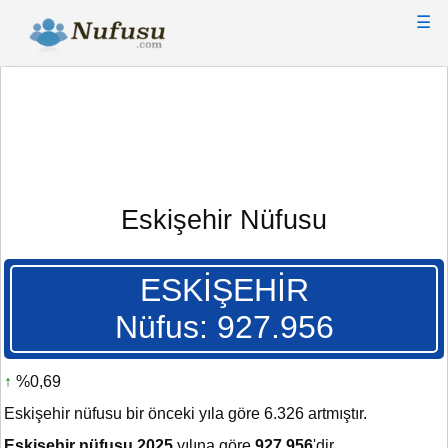
☰
Eskişehir Nüfusu
ESKİŞEHİR
Nüfus: 927.956
↑
%0,69
Eskişehir nüfusu bir önceki yıla göre 6.326 artmıştır.
Eskişehir nüfusu 2025
yılına göre
927.956
'dir.