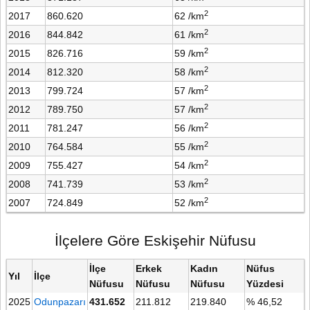
2
2017
860.620
62 /km
2
2016
844.842
61 /km
2
2015
826.716
59 /km
2
2014
812.320
58 /km
2
2013
799.724
57 /km
2
2012
789.750
57 /km
2
2011
781.247
56 /km
2
2010
764.584
55 /km
2
2009
755.427
54 /km
2
2008
741.739
53 /km
2
2007
724.849
52 /km
İlçelere Göre Eskişehir Nüfusu
İlçe
Erkek
Kadın
Nüfus
Yıl
İlçe
Nüfusu
Nüfusu
Nüfusu
Yüzdesi
2025
Odunpazarı
431.652
211.812
219.840
% 46,52