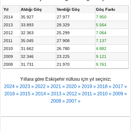
Yıl
Aldığı Göç
Verdiği Göç
Göç Farkı
2014
35.927
27.977
7.950
2013
33.893
28.329
5.564
2012
32.363
25.299
7.064
2011
35.045
27.908
7.137
2010
31.662
26.780
4.882
2009
32.346
23.225
9.121
2008
31.731
21.970
9.761
Yıllara göre Eskişehir nüfusu için yıl seçiniz;
2024 »
2023 »
2022 »
2021 »
2020 »
2019 »
2018 »
2017 »
2016 »
2015 »
2014 »
2013 »
2012 »
2011 »
2010 »
2009 »
2008 »
2007 »