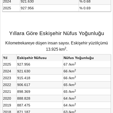
2024
921.630
% 0.68
2025
927.956
% 0.69
Yıllara Göre Eskişehir Nüfus Yoğunluğu
Kilometrekareye düşen insan sayısı. Eskişehir yüzölçümü
2
13.925 km
.
Yıl
Eskişehir Nüfusu
Nüfus Yoğunluğu
2
2025
927.956
67 /km
2
2024
921.630
66 /km
2
2023
915.418
66 /km
2
2022
906.617
65 /km
2
2021
898.369
65 /km
2
2020
888.828
64 /km
2
2019
887.475
64 /km
2
2018
871.187
63 /km