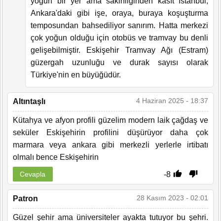
yoğun bir yer ama sakinliğinden kasıt İstanbul,
Ankara'daki gibi işe, oraya, buraya koşuşturma
temposundan bahsediliyor sanırım. Hatta merkezi
çok yoğun olduğu için otobüs ve tramvay bu denli
gelişebilmiştir. Eskişehir Tramvay Ağı (Estram)
güzergah uzunluğu ve durak sayısı olarak
Türkiye'nin en büyüğüdür.
4 Haziran 2025 - 18:37
Altıntaşlı
Kütahya ve afyon profili güzelim modern laik çağdaş ve
seküler Eskişehirin profilini düşürüyor daha çok
marmara veya ankara gibi merkezli yerlerle irtibatı
olmalı bence Eskişehirin
-8
Cevapla
28 Kasım 2023 - 02:01
Patron
Güzel şehir ama üniversiteler ayakta tutuyor bu şehri.