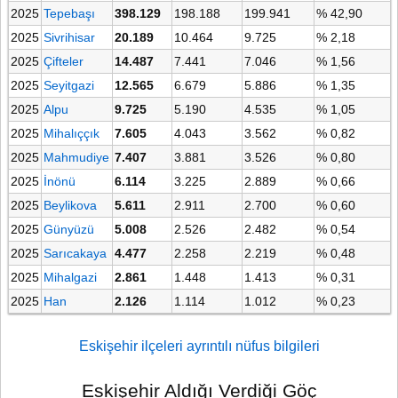
2025
Tepebaşı
398.129
198.188
199.941
% 42,90
2025
Sivrihisar
20.189
10.464
9.725
% 2,18
2025
Çifteler
14.487
7.441
7.046
% 1,56
2025
Seyitgazi
12.565
6.679
5.886
% 1,35
2025
Alpu
9.725
5.190
4.535
% 1,05
2025
Mihalıççık
7.605
4.043
3.562
% 0,82
2025
Mahmudiye
7.407
3.881
3.526
% 0,80
2025
İnönü
6.114
3.225
2.889
% 0,66
2025
Beylikova
5.611
2.911
2.700
% 0,60
2025
Günyüzü
5.008
2.526
2.482
% 0,54
2025
Sarıcakaya
4.477
2.258
2.219
% 0,48
2025
Mihalgazi
2.861
1.448
1.413
% 0,31
2025
Han
2.126
1.114
1.012
% 0,23
Eskişehir ilçeleri ayrıntılı nüfus bilgileri
Eskişehir Aldığı Verdiği Göç