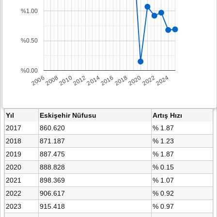
%1.00
%0.50
%0.00
2008
2014
2020
2006
2012
2018
2024
2010
2016
2022
Yıl
Eskişehir Nüfusu
Artış Hızı
2017
860.620
% 1.87
2018
871.187
% 1.23
2019
887.475
% 1.87
2020
888.828
% 0.15
2021
898.369
% 1.07
2022
906.617
% 0.92
2023
915.418
% 0.97