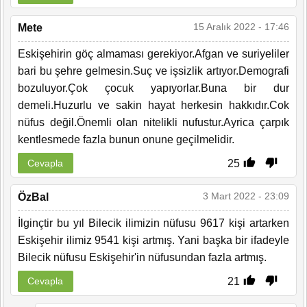
15 Aralık 2022 - 17:46
Mete
Eskişehirin göç almaması gerekiyor.Afgan ve suriyeliler
bari bu şehre gelmesin.Suç ve işsizlik artıyor.Demografi
bozuluyor.Çok çocuk yapıyorlar.Buna bir dur
demeli.Huzurlu ve sakin hayat herkesin hakkıdır.Cok
nüfus değil.Önemli olan nitelikli nufustur.Ayrica çarpık
kentlesmede fazla bunun onune geçilmelidir.
25
Cevapla
3 Mart 2022 - 23:09
ÖzBal
İlginçtir bu yıl Bilecik ilimizin nüfusu 9617 kişi artarken
Eskişehir ilimiz 9541 kişi artmış. Yani başka bir ifadeyle
Bilecik nüfusu Eskişehir'in nüfusundan fazla artmış.
21
Cevapla