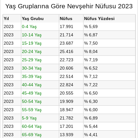
Yaş Gruplarına Göre Nevşehir Nüfusu 2023
Yıl
Yaş Grubu
Nüfus
Nüfus Yüzdesi
2023
0-4 Yaş
17.991
% 5,69
2023
10-14 Yaş
21.714
% 6,87
2023
15-19 Yaş
23.687
% 7,50
2023
20-24 Yaş
25.416
% 8,04
2023
25-29 Yaş
22.723
% 7,19
2023
30-34 Yaş
20.606
% 6,52
2023
35-39 Yaş
22.514
% 7,12
2023
40-44 Yaş
22.824
% 7,22
2023
45-49 Yaş
20.555
% 6,50
2023
50-54 Yaş
19.909
% 6,30
2023
55-59 Yaş
18.947
% 6,00
2023
5-9 Yaş
21.782
% 6,89
2023
60-64 Yaş
17.201
% 5,44
2023
65-69 Yaş
13.939
% 4,41