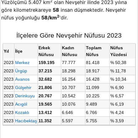
2
Yüzölçümü 5.407 km
olan Nevşehir ilinde 2023 yılına
göre kilometrekareye
58
insan düşmektedir. Nevşehir
2
nüfus yoğunluğu
58/km
'dir.
İlçelere Göre Nevşehir Nüfusu 2023
Erkek
Kadın
Toplam
Nüfus
Yıl
İlçe
Nüfusu
Nüfusu
Nüfus
Yüzdesi
2023
Merkez
159.195
77.777
81.418
% 50,38
2023
Ürgüp
37.215
18.298
18.917
% 11,78
2023
Avanos
32.682
16.254
16.428
% 10,34
2023
Gülşehir
21.806
10.707
11.099
% 6,90
2023
Derinkuyu
20.767
10.542
10.225
% 6,57
2023
Acıgöl
19.565
10.076
9.489
% 6,19
2023
Kozaklı
13.412
6.646
6.766
% 4,24
2023
Hacıbektaş
11.352
5.597
5.755
% 3,59