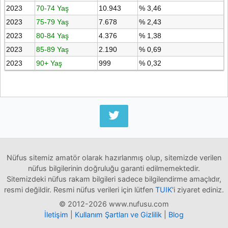
2023
70-74 Yaş
10.943
% 3,46
2023
75-79 Yaş
7.678
% 2,43
2023
80-84 Yaş
4.376
% 1,38
2023
85-89 Yaş
2.190
% 0,69
2023
90+ Yaş
999
% 0,32
Nüfus sitemiz amatör olarak hazırlanmış olup, sitemizde verilen
nüfus bilgilerinin doğruluğu garanti edilmemektedir.
Sitemizdeki nüfus rakam bilgileri sadece bilgilendirme amaçlıdır,
resmi değildir. Resmi nüfus verileri için lütfen
TUIK
'i ziyaret ediniz.
© 2012-2026 www.nufusu.com
İletişim
|
Kullanım Şartları ve Gizlilik
|
Blog