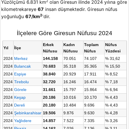
2
Yüzölçümü 6.831 km
olan Giresun ilinde 2024 yılına göre
kilometrekareye
67
insan düşmektedir. Giresun nüfus
2
yoğunluğu
67/km
'dir.
İlçelere Göre Giresun Nüfusu 2024
Erkek
Kadın
Toplam
Nüfus
Yıl
İlçe
Nüfusu
Nüfusu
Nüfus
Yüzdesi
2024
Merkez
144.158
70.051
74.107
% 31,62
2024
Bulancak
70.683
35.318
35.365
% 15,50
2024
Espiye
38.840
20.929
17.911
% 8,52
2024
Tirebolu
32.720
16.246
16.474
% 7,18
2024
Görele
31.661
15.797
15.864
% 6,94
2024
Keşap
20.186
10.016
10.170
% 4,43
2024
Dereli
20.180
10.484
9.696
% 4,43
2024
Şebinkarahisar
19.506
9.876
9.630
% 4,28
2024
Yağlıdere
14.857
7.522
7.335
% 3,26
2024
Piraziz
14.162
7.026
7.136
% 3,11