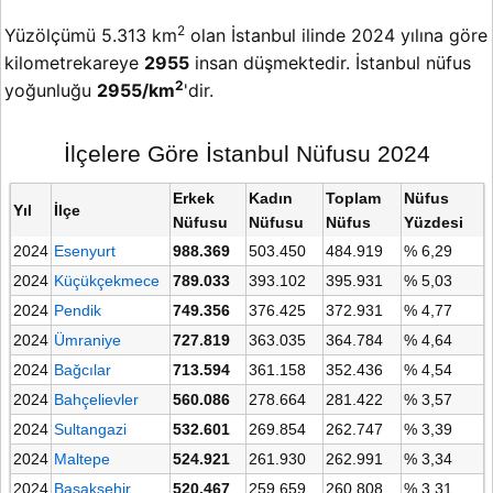
2
Yüzölçümü 5.313 km
olan İstanbul ilinde 2024 yılına göre
kilometrekareye
2955
insan düşmektedir. İstanbul nüfus
2
yoğunluğu
2955/km
'dir.
İlçelere Göre İstanbul Nüfusu 2024
Erkek
Kadın
Toplam
Nüfus
Yıl
İlçe
Nüfusu
Nüfusu
Nüfus
Yüzdesi
2024
Esenyurt
988.369
503.450
484.919
% 6,29
2024
Küçükçekmece
789.033
393.102
395.931
% 5,03
2024
Pendik
749.356
376.425
372.931
% 4,77
2024
Ümraniye
727.819
363.035
364.784
% 4,64
2024
Bağcılar
713.594
361.158
352.436
% 4,54
2024
Bahçelievler
560.086
278.664
281.422
% 3,57
2024
Sultangazi
532.601
269.854
262.747
% 3,39
2024
Maltepe
524.921
261.930
262.991
% 3,34
2024
Başakşehir
520.467
259.659
260.808
% 3,31