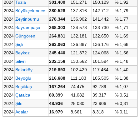
2024
Tuzla
301.400
151.271
150.129
% 1,92
2024
Büyükçekmece
280.528
137.816
142.712
% 1,79
2024
Zeytinburnu
278.344
136.902
141.442
% 1,77
2024
Bayrampaşa
268.303
134.573
133.730
% 1,71
2024
Güngören
264.831
132.181
132.650
% 1,69
2024
Şişli
263.063
126.887
136.176
% 1,68
2024
Beykoz
245.440
121.372
124.068
% 1,56
2024
Silivri
232.156
130.562
101.594
% 1,48
2024
Bakırköy
219.893
102.429
117.464
% 1,40
2024
Beyoğlu
216.688
111.183
105.505
% 1,38
2024
Beşiktaş
167.264
74.475
92.789
% 1,07
2024
Çatalca
80.399
41.082
39.317
% 0,51
2024
Şile
48.936
25.030
23.906
% 0,31
2024
Adalar
16.979
8.661
8.318
% 0,11