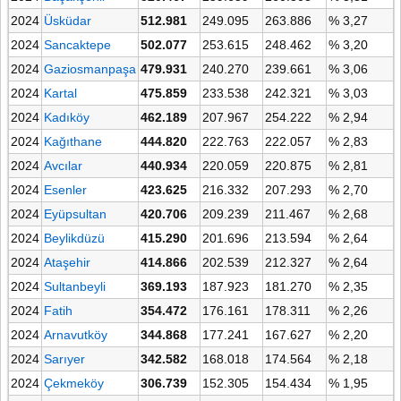
2024
Üsküdar
512.981
249.095
263.886
% 3,27
2024
Sancaktepe
502.077
253.615
248.462
% 3,20
2024
Gaziosmanpaşa
479.931
240.270
239.661
% 3,06
2024
Kartal
475.859
233.538
242.321
% 3,03
2024
Kadıköy
462.189
207.967
254.222
% 2,94
2024
Kağıthane
444.820
222.763
222.057
% 2,83
2024
Avcılar
440.934
220.059
220.875
% 2,81
2024
Esenler
423.625
216.332
207.293
% 2,70
2024
Eyüpsultan
420.706
209.239
211.467
% 2,68
2024
Beylikdüzü
415.290
201.696
213.594
% 2,64
2024
Ataşehir
414.866
202.539
212.327
% 2,64
2024
Sultanbeyli
369.193
187.923
181.270
% 2,35
2024
Fatih
354.472
176.161
178.311
% 2,26
2024
Arnavutköy
344.868
177.241
167.627
% 2,20
2024
Sarıyer
342.582
168.018
174.564
% 2,18
2024
Çekmeköy
306.739
152.305
154.434
% 1,95