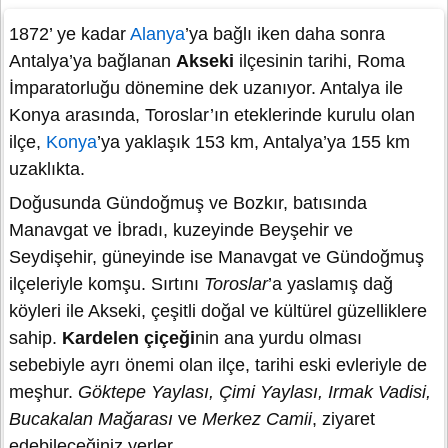
1872’ ye kadar
Alanya
’ya bağlı iken daha sonra
Antalya’ya bağlanan
Akseki
ilçesinin tarihi, Roma
İmparatorluğu dönemine dek uzanıyor. Antalya ile
Konya arasında, Toroslar’ın eteklerinde kurulu olan
ilçe,
Konya
’ya yaklaşık 153 km, Antalya’ya 155 km
uzaklıkta.
Doğusunda Gündoğmuş ve Bozkır, batısında
Manavgat ve İbradı, kuzeyinde Beyşehir ve
Seydişehir, güneyinde ise Manavgat ve Gündoğmuş
ilçeleriyle komşu. Sırtını
Toroslar
’a yaslamış dağ
köyleri ile Akseki, çeşitli doğal ve kültürel güzelliklere
sahip.
Kardelen çiçeği
nin ana yurdu olması
sebebiyle ayrı önemi olan ilçe, tarihi eski evleriyle de
meşhur.
Göktepe Yaylası, Çimi Yaylası, Irmak Vadisi,
Bucakalan Mağarası
ve
Merkez Camii
, ziyaret
edebileceğiniz yerler.