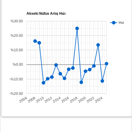
Akseki Nüfus Artış Hızı
%30.00
Hız
%20.00
%10.00
%0.00
-%10.00
-%20.00
2008
2014
2020
2006
2012
2018
2024
2010
2016
2022