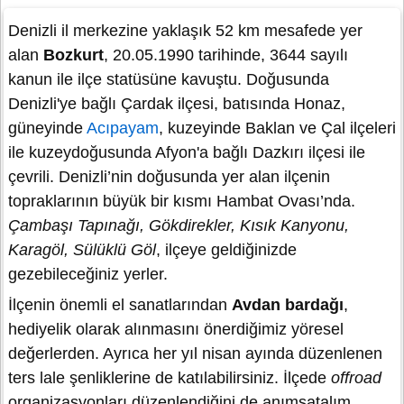
Denizli il merkezine yaklaşık 52 km mesafede yer
alan
Bozkurt
, 20.05.1990 tarihinde, 3644 sayılı
kanun ile ilçe statüsüne kavuştu. Doğusunda
Denizli'ye bağlı Çardak ilçesi, batısında Honaz,
güneyinde
Acıpayam
, kuzeyinde Baklan ve Çal ilçeleri
ile kuzeydoğusunda Afyon'a bağlı Dazkırı ilçesi ile
çevrili. Denizli’nin doğusunda yer alan ilçenin
topraklarının büyük bir kısmı Hambat Ovası’nda.
Çambaşı Tapınağı, Gökdirekler, Kısık Kanyonu,
Karagöl, Sülüklü Göl
, ilçeye geldiğinizde
gezebileceğiniz yerler.
İlçenin önemli el sanatlarından
Avdan bardağı
,
hediyelik olarak alınmasını önerdiğimiz yöresel
değerlerden. Ayrıca her yıl nisan ayında düzenlenen
ters lale şenliklerine de katılabilirsiniz. İlçede
offroad
organizasyonları düzenlendiğini de anımsatalım.