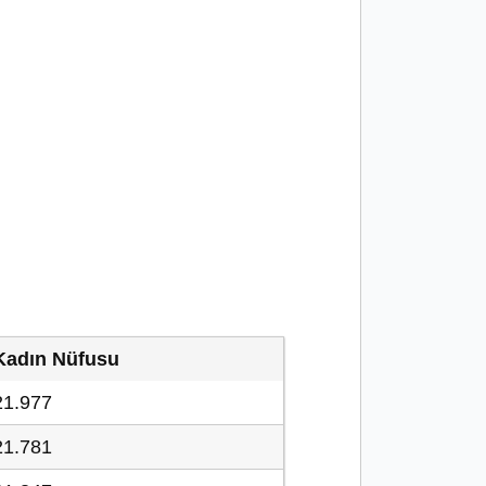
Kadın Nüfusu
21.977
21.781