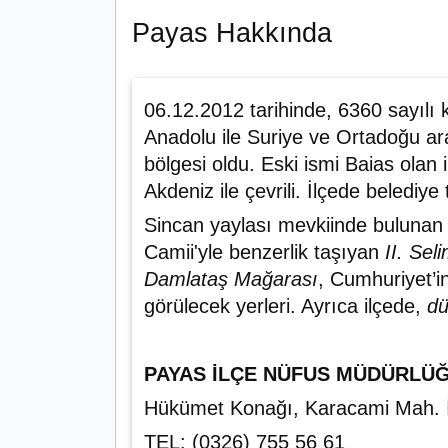
Payas Hakkında
06.12.2012 tarihinde, 6360 sayılı 
Anadolu ile Suriye ve Ortadoğu ara
bölgesi oldu. Eski ismi Baias ola
Akdeniz ile çevrili. İlçede belediye
Sincan yaylası mevkiinde buluna
Camii'yle benzerlik taşıyan
II. Sel
Damlataş Mağarası
, Cumhuriyet’in
görülecek yerleri. Ayrıca ilçede,
d
PAYAS İLÇE NÜFUS MÜDÜRLÜ
Hükümet Konağı, Karacami Mah.
TEL: (0326) 755 56 61