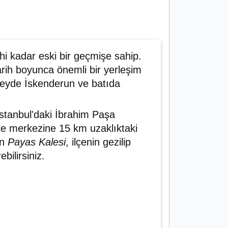
rihi kadar eski bir geçmişe sahip.
arih boyunca önemli bir yerleşim
neyde İskenderun ve batıda
İstanbul'daki İbrahim Paşa
çe merkezine 15 km uzaklıktaki
an
Payas Kalesi
, ilçenin gezilip
ebilirsiniz.