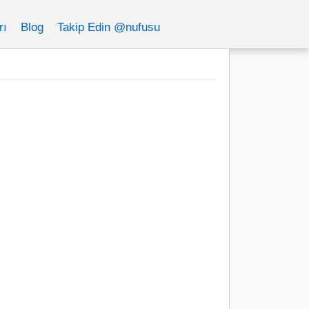
rı
Blog
Takip Edin @nufusu