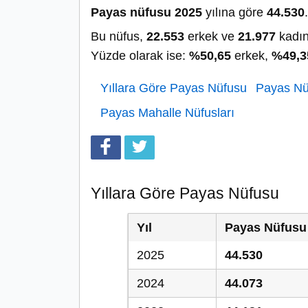
Payas nüfusu 2025
yılına göre
44.530
.
Bu nüfus,
22.553
erkek ve
21.977
kadın
Yüzde olarak ise:
%50,65
erkek,
%49,3
Yıllara Göre Payas Nüfusu
Payas Nüf
Payas Mahalle Nüfusları
Yıllara Göre Payas Nüfusu
Yıl
Payas Nüfusu
2025
44.530
2024
44.073