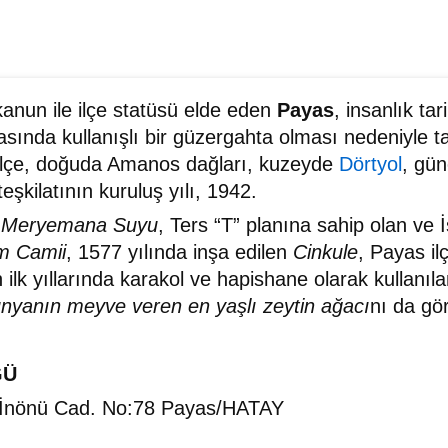
kanun ile ilçe statüsü elde eden
Payas
, insanlık ta
sında kullanışlı bir güzergahta olması nedeniyle t
n ilçe, doğuda Amanos dağları, kuzeyde
Dörtyol
, gü
 teşkilatının kuruluş yılı, 1942.
n
Meryemana Suyu
, Ters “T” planına sahip olan ve 
im Camii
, 1577 yılında inşa edilen
Cinkule
, Payas il
 ilk yıllarında karakol ve hapishane olarak kullanıl
ünyanın
meyve veren
en yaşlı zeytin ağacı
nı da gör
ĞÜ
 İnönü Cad. No:78 Payas/HATAY