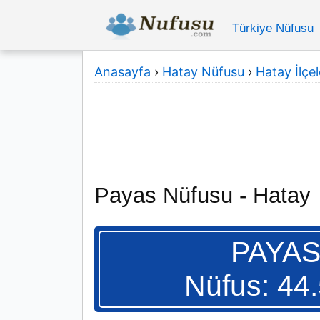
Türkiye Nüfusu
Anasayfa
›
Hatay Nüfusu
›
Hatay İlçel
Payas Nüfusu - Hatay
PAYA
Nüfus: 44