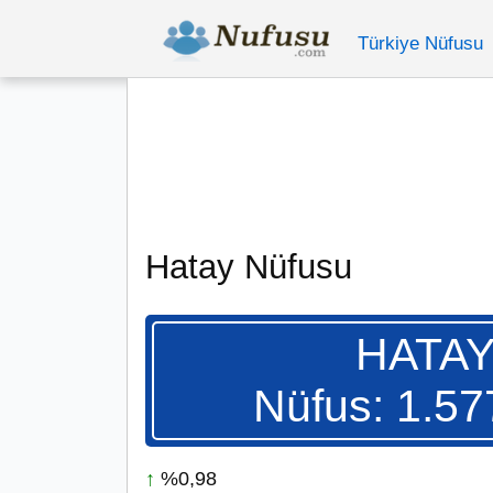
Türkiye Nüfusu
Hatay Nüfusu
HATA
Nüfus: 1.57
↑
%0,98