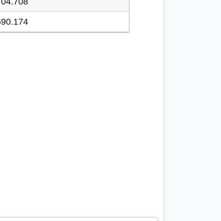
704.708
690.174