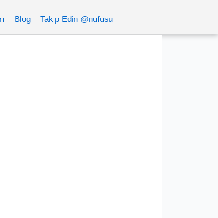
rı
Blog
Takip Edin @nufusu