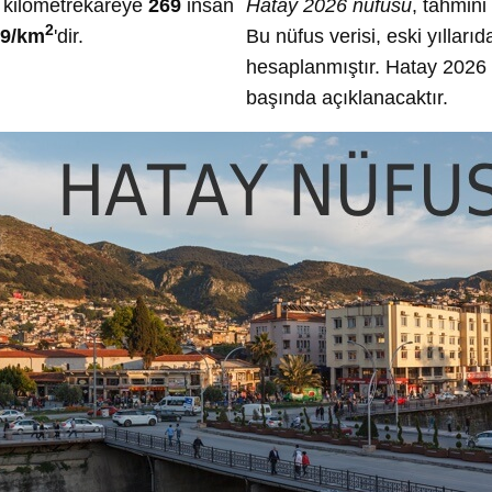
e kilometrekareye
269
insan
Hatay 2026 nüfusu
, tahmini
2
69/km
'dir.
Bu nüfus verisi, eski yılları
hesaplanmıştır. Hatay 2026 r
başında açıklanacaktır.