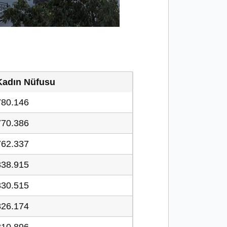
Kadın Nüfusu
780.146
770.386
762.337
838.915
830.515
826.174