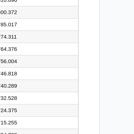
810.896
800.372
785.017
774.311
764.376
756.004
746.818
740.289
732.528
724.375
715.255