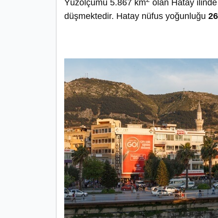
Yüzölçümü 5.867 km
olan Hatay ilind
düşmektedir. Hatay nüfus yoğunluğu
2