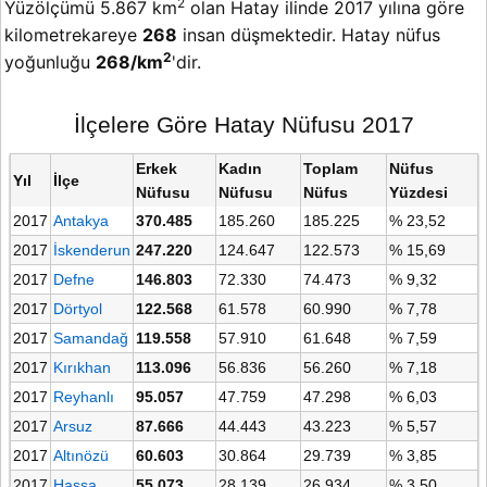
2
Yüzölçümü 5.867 km
olan Hatay ilinde 2017 yılına göre
kilometrekareye
268
insan düşmektedir. Hatay nüfus
2
yoğunluğu
268/km
'dir.
İlçelere Göre Hatay Nüfusu 2017
Erkek
Kadın
Toplam
Nüfus
Yıl
İlçe
Nüfusu
Nüfusu
Nüfus
Yüzdesi
2017
Antakya
370.485
185.260
185.225
% 23,52
2017
İskenderun
247.220
124.647
122.573
% 15,69
2017
Defne
146.803
72.330
74.473
% 9,32
2017
Dörtyol
122.568
61.578
60.990
% 7,78
2017
Samandağ
119.558
57.910
61.648
% 7,59
2017
Kırıkhan
113.096
56.836
56.260
% 7,18
2017
Reyhanlı
95.057
47.759
47.298
% 6,03
2017
Arsuz
87.666
44.443
43.223
% 5,57
2017
Altınözü
60.603
30.864
29.739
% 3,85
2017
Hassa
55.073
28.139
26.934
% 3,50