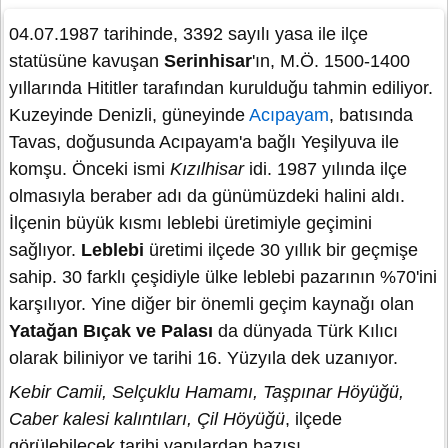
04.07.1987 tarihinde, 3392 sayılı yasa ile ilçe
statüsüne kavuşan
Serinhisar
'ın, M.Ö. 1500-1400
yıllarında Hititler tarafından kurulduğu tahmin ediliyor.
Kuzeyinde Denizli, güneyinde
Acıpayam
, batısında
Tavas, doğusunda Acıpayam'a bağlı Yeşilyuva ile
komşu. Önceki ismi
Kızılhisar
idi. 1987 yılında ilçe
olmasıyla beraber adı da günümüzdeki halini aldı.
İlçenin büyük kısmı leblebi üretimiyle geçimini
sağlıyor.
Leblebi
üretimi ilçede 30 yıllık bir geçmişe
sahip. 30 farklı çeşidiyle ülke leblebi pazarının %70'ini
karşılıyor. Yine diğer bir önemli geçim kaynağı olan
Yatağan Bıçak ve Palası
da dünyada Türk Kılıcı
olarak biliniyor ve tarihi 16. Yüzyıla dek uzanıyor.
Kebir Camii, Selçuklu Hamamı, Taşpınar Höyüğü,
Caber kalesi kalıntıları, Çil Höyüğü
, ilçede
görülebilecek tarihi yapılardan bazısı.